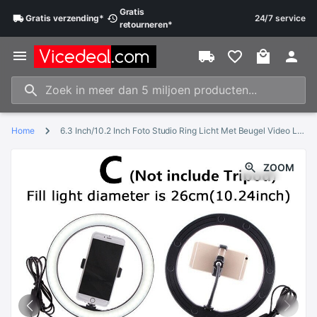
Gratis
Gratis
verzending
*
24/7 service
retourneren
*
Home
6.3 Inch/10.2 Inch Foto Studio Ring Licht Met Beugel Video Led Ring Licht Fotografie Dimbare Ring Licht + statief Selfie
ZOOM