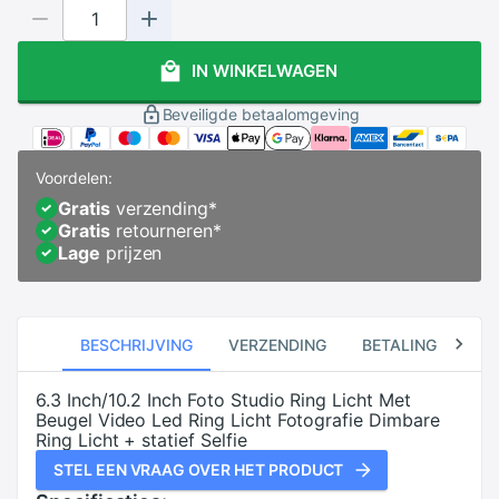
IN WINKELWAGEN
Beveiligde betaalomgeving
Voordelen:
Gratis
verzending
*
Gratis
retourneren
*
Lage
prijzen
BESCHRIJVING
VERZENDING
BETALING
RE
6.3 Inch/10.2 Inch Foto Studio Ring Licht Met
Beugel Video Led Ring Licht Fotografie Dimbare
Ring Licht + statief Selfie
STEL EEN VRAAG OVER HET PRODUCT