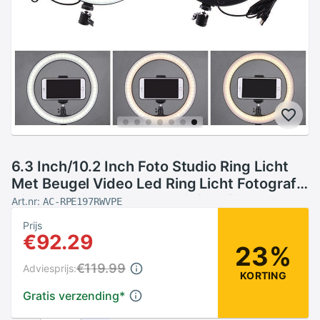
6.3 Inch/10.2 Inch Foto Studio Ring Licht
Met Beugel Video Led Ring Licht Fotografie
Dimbare Ring Licht + statief Selfie
Art.nr:
AC-RPE197RWVPE
Prijs
€92.29
23%
€119.99
Adviesprijs:
KORTING
Gratis verzending
*