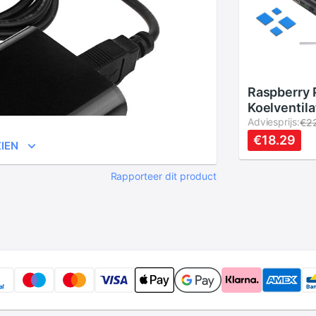
Raspberry 
Koelventil
- Dubbele V
Adviesprijs:
€2
Koellichaam
€18.29
IEN
4B/3B+
Rapporteer dit product