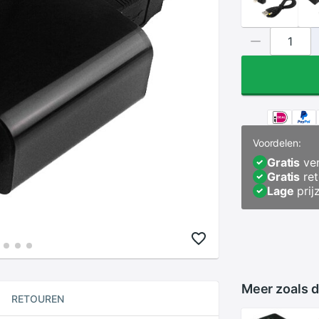
Voordelen:
Gratis
ver
Gratis
ret
Lage
prij
Meer zoals d
RETOUREN