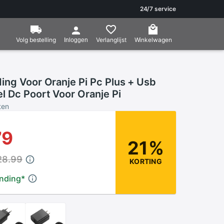
24/7 service
Volg bestelling
Verlanglijst
Winkelwagen
Inloggen
ing Voor Oranje Pi Pc Plus + Usb
l Dc Poort Voor Oranje Pi
ten
79
21%
28.99
KORTING
ending
*