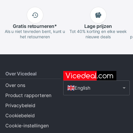
Gratis
retourneren
*
Lage
prijzen
Als u niet tevreden bent, kunt u
Tot 40% korting en elke week
het retourneren
nieuwe deals
p
Over Vicedeal
Over ons
English
Product rapporteren
Privacybeleid
Cookiebeleid
Cookie-instellingen