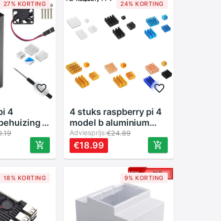
27% KORTING
24% KORTING
4 stuks raspberry pi 4
behuizing ,
model b aluminium
ing met
koellichaam zilver
Adviesprijs:
0.19
€24.89
en 4 stuks
zwart goud blauw
€18.99
en,
koellichaam sterke
radiator koelset
met
koellichamen voor rpi
18% KORTING
9% KORTING
4b