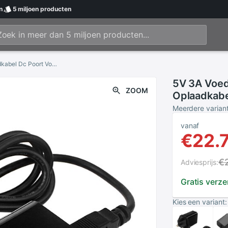
n
5 miljoen
producten
5V 3A Voeding Voor Oranje Pi Pc Plus + Usb Oplaadkabel Dc Poort Voor Oranje Pi
5V 3A Voed
ZOOM
Oplaadkabe
Meerdere varian
vanaf
€22.
€
Adviesprijs:
Gratis verz
Kies een variant: