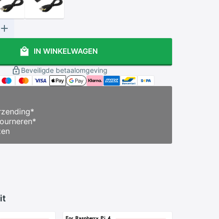
IN WINKELWAGEN
Beveiligde betaalomgeving
zending
*
ourneren
*
zen
it