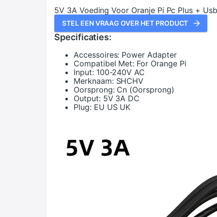
5V 3A Voeding Voor Oranje Pi Pc Plus + Usb
STEL EEN VRAAG OVER HET PRODUCT
Specificaties:
Accessoires:
Power Adapter
Compatibel Met:
For Orange Pi
Input:
100-240V AC
Merknaam:
SHCHV
Oorsprong:
Cn (Oorsprong)
Output:
5V 3A DC
Plug:
EU US UK