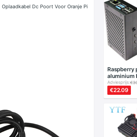
 Oplaadkabel Dc Poort Voor Oranje Pi
Raspberry pi 4
aluminium 
pi4 behuiz
Adviesprijs:
€3
ventilator 
€22.09
koellicham
raspberry pi 4b
behuizing 
ventilator