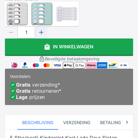
IN WINKELWAGEN
Beveiligde betaalomgeving
Voordelen:
Gratis
verzending
*
Gratis
retourneren
*
Lage
prijzen
BESCHRIJVING
VERZENDING
BETALING
RE
5 Stks/partij Kinderslot Kast Lade Deur Sloten