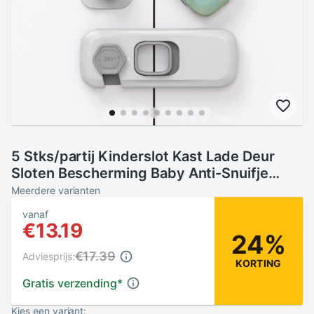
5 Stks/partij Kinderslot Kast Lade Deur
Sloten Bescherming Baby Anti-Snuifje
Hand Plastic Grijs Koelkast Veiligheid Gesp
Meerdere varianten
vanaf
€13.19
24%
€17.39
Adviesprijs:
KORTING
Gratis verzending
*
Kies een variant: