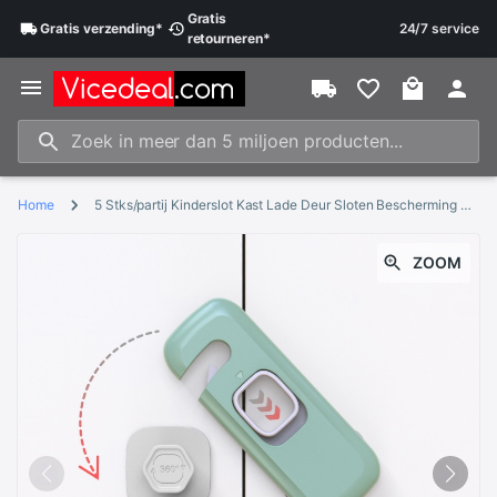
Gratis
Gratis
verzending
*
24/7 service
retourneren
*
Home
5 Stks/partij Kinderslot Kast Lade Deur Sloten Bescherming Baby Anti-Snuifje Hand Plastic Grijs Koelkast Veiligheid Gesp
ZOOM