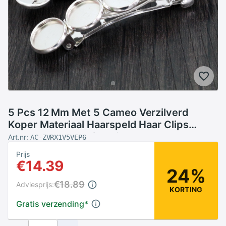
5 Pcs 12 Mm Met 5 Cameo Verzilverd
Koper Materiaal Haarspeld Haar Clips
Haarspeld Basisafstelling Cabochon
Art.nr:
AC-ZVRX1V5VEP6
cameo J6-02
Prijs
€14.39
24%
€18.89
Adviesprijs:
KORTING
Gratis verzending
*