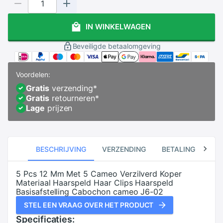
IN WINKELWAGEN
Beveiligde betaalomgeving
Voordelen:
Gratis
verzending
*
Gratis
retourneren
*
Lage
prijzen
BESCHRIJVING
VERZENDING
BETALING
RE
5 Pcs 12 Mm Met 5 Cameo Verzilverd Koper
Materiaal Haarspeld Haar Clips Haarspeld
Basisafstelling Cabochon cameo J6-02
STEL EEN VRAAG OVER HET PRODUCT
Specificaties: