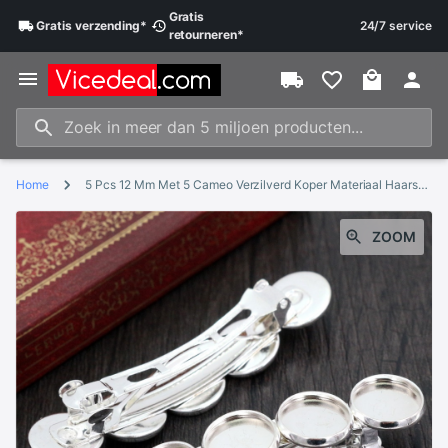
Gratis
Gratis
verzending
*
24/7 service
retourneren
*
Home
5 Pcs 12 Mm Met 5 Cameo Verzilverd Koper Materiaal Haarspeld Haar Clips Haarspeld Basisafstelling Cabochon cameo J6-02
ZOOM