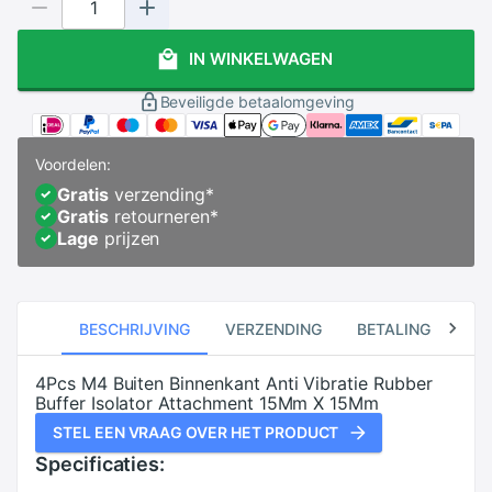
IN WINKELWAGEN
Beveiligde betaalomgeving
Voordelen:
Gratis
verzending
*
Gratis
retourneren
*
Lage
prijzen
BESCHRIJVING
VERZENDING
BETALING
RE
4Pcs M4 Buiten Binnenkant Anti Vibratie Rubber
Buffer Isolator Attachment 15Mm X 15Mm
STEL EEN VRAAG OVER HET PRODUCT
Specificaties: