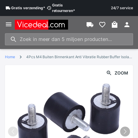
Gratis
Gratis
verzending
*
24/7 service
retourneren
*
Home
4Pcs M4 Buiten Binnenkant Anti Vibratie Rubber Buffer Isolator Attachment 15Mm X 15Mm
ZOOM