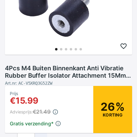
4Pcs M4 Buiten Binnenkant Anti Vibratie
Rubber Buffer Isolator Attachment 15Mm X
15Mm
Art.nr:
AC-V5XRQ3G52ZW
Prijs
€15.99
26%
€21.49
Adviesprijs:
KORTING
Gratis verzending
*