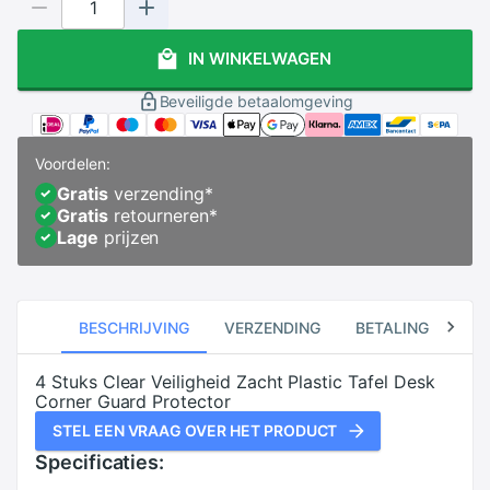
IN WINKELWAGEN
Beveiligde betaalomgeving
Voordelen:
Gratis
verzending
*
Gratis
retourneren
*
Lage
prijzen
BESCHRIJVING
VERZENDING
BETALING
RE
4 Stuks Clear Veiligheid Zacht Plastic Tafel Desk
Corner Guard Protector
STEL EEN VRAAG OVER HET PRODUCT
Specificaties: