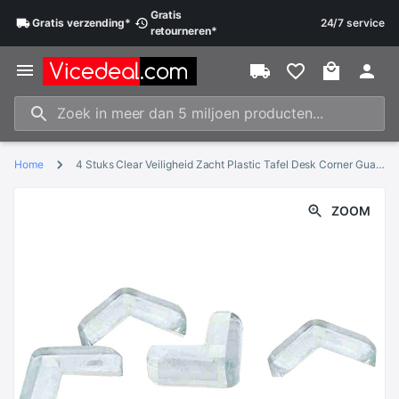
Gratis
Gratis
verzending
*
24/7 service
retourneren
*
Home
4 Stuks Clear Veiligheid Zacht Plastic Tafel Desk Corner Guard Protector
ZOOM