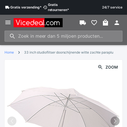
Gratis
Gratis
verzending
*
24/7 service
retourneren
*
Home
33 inch studioflitser doorschijnende witte zachte paraplu
ZOOM