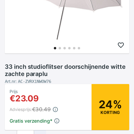
33 inch studioflitser doorschijnende witte
zachte paraplu
Art.nr:
AC-ZVRX1NWOW76
Prijs
€23.09
24%
€30.49
Adviesprijs:
KORTING
Gratis verzending
*