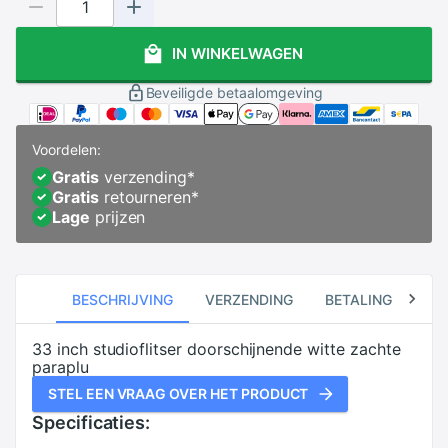
IN WINKELWAGEN
Beveiligde betaalomgeving
Voordelen:
Gratis
verzending
*
Gratis
retourneren
*
Lage
prijzen
BESCHRIJVING
VERZENDING
BETALING
RE
33 inch studioflitser doorschijnende witte zachte
paraplu
STEL EEN VRAAG OVER HET PRODUCT
Specificaties: