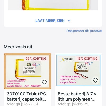
LAAT MEER ZIEN
Rapporteer dit product
Meer zoals dit
29% KORTING
15% KORTING
3070100 Tablet PC
Beste batterij 3.7 v
batterij capaciteit
lithium polymeer
3170100 3.7 V
Adviesprijs:
batterij 651730 330
Adviesprijs:
€229.69
€192.79