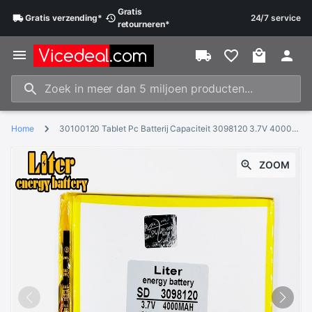
Gratis
Gratis
verzending
*
24/7 service
retourneren
*
Home
30100120 Tablet Pc Batterij Capaciteit 3098120 3.7V 4000mA Universele Li-Ion Batterij Voor Tablet Pc 7 Inch 8 Inch 9inch 10Inch
ZOOM