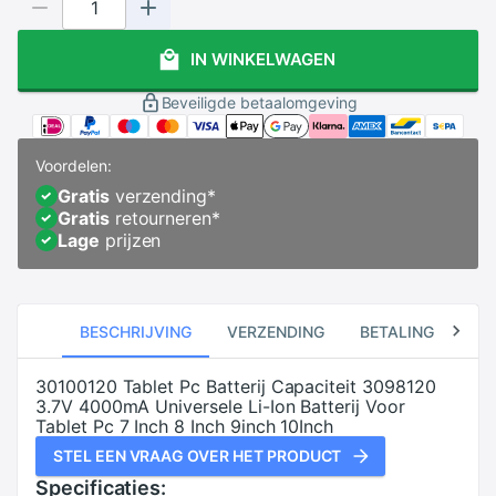
IN WINKELWAGEN
Beveiligde betaalomgeving
Voordelen:
Gratis
verzending
*
Gratis
retourneren
*
Lage
prijzen
BESCHRIJVING
VERZENDING
BETALING
RE
30100120 Tablet Pc Batterij Capaciteit 3098120
3.7V 4000mA Universele Li-Ion Batterij Voor
Tablet Pc 7 Inch 8 Inch 9inch 10Inch
STEL EEN VRAAG OVER HET PRODUCT
Specificaties: