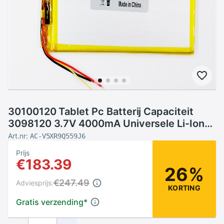
30100120 Tablet Pc Batterij Capaciteit
3098120 3.7V 4000mA Universele Li-Ion
Batterij Voor Tablet Pc 7 Inch 8 Inch 9inch
Art.nr:
AC-V5XR9Q559J6
10Inch
Prijs
€183.39
26%
€247.49
Adviesprijs:
KORTING
Gratis verzending
*