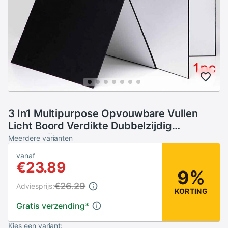
3 In1 Multipurpose Opvouwbare Vullen
Licht Boord Verdikte Dubbelzijdig
Fotografische Kartonnen Kartonnen Licht
Meerdere varianten
Reflector
vanaf
€23.89
9%
€26.29
Adviesprijs:
KORTING
Gratis verzending
*
Kies een variant: