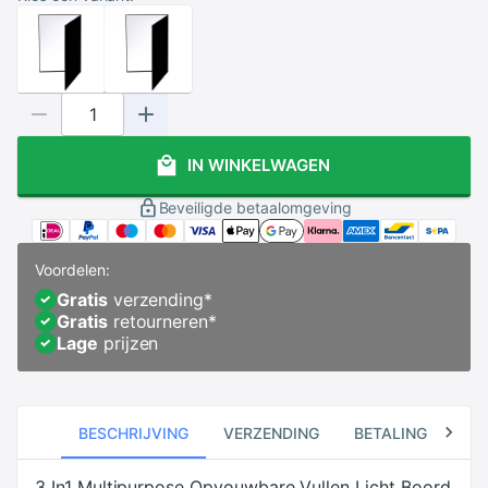
IN WINKELWAGEN
Beveiligde betaalomgeving
Voordelen:
Gratis
verzending
*
Gratis
retourneren
*
Lage
prijzen
BESCHRIJVING
VERZENDING
BETALING
RE
3 In1 Multipurpose Opvouwbare Vullen Licht Boord