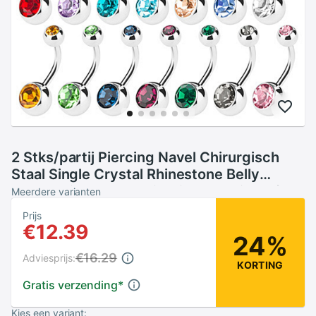
2 Stks/partij Piercing Navel Chirurgisch
Staal Single Crystal Rhinestone Belly
Button Rings Navel Piercing Ombligo 5/8
Meerdere varianten
Mm Bal nombril
Prijs
€12.39
24%
€16.29
Adviesprijs:
KORTING
Gratis verzending
*
Kies een variant: