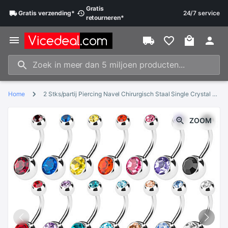
Gratis
Gratis
verzending
*
24/7 service
retourneren
*
Home
2 Stks/partij Piercing Navel Chirurgisch Staal Single Crystal Rhinestone Belly Button Rings Navel Piercing Ombligo 5/8 Mm Bal nombril
ZOOM