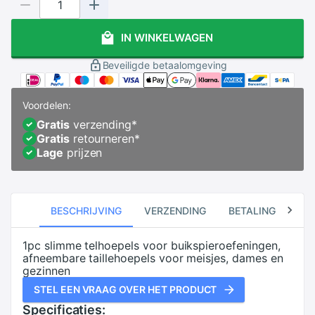
IN WINKELWAGEN
Beveiligde betaalomgeving
Voordelen:
Gratis
verzending
*
Gratis
retourneren
*
Lage
prijzen
BESCHRIJVING
VERZENDING
BETALING
RE
1pc slimme telhoepels voor buikspieroefeningen,
afneembare taillehoepels voor meisjes, dames en
gezinnen
STEL EEN VRAAG OVER HET PRODUCT
Specificaties: