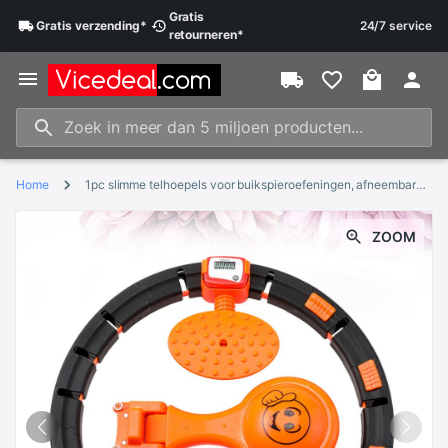
Gratis
Gratis
verzending
*
24/7 service
retourneren
*
Home
1pc slimme telhoepels voor buikspieroefeningen, afneembare taillehoepels voor meisjes, dames en gezinnen
ZOOM