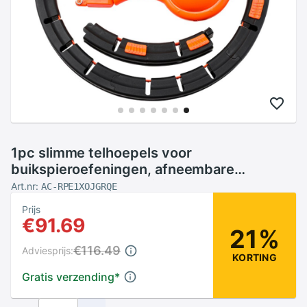
1pc slimme telhoepels voor
buikspieroefeningen, afneembare
taillehoepels voor meisjes, dames en
Art.nr:
AC-RPE1XOJGRQE
gezinnen
Prijs
€91.69
21%
€116.49
Adviesprijs:
KORTING
Gratis verzending
*