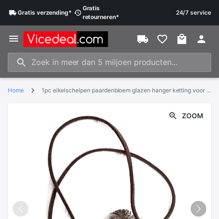
Gratis
Gratis
verzending
*
24/7 service
retourneren
*
Home
1pc eikelschelpen paardenbloem glazen hanger ketting voor dames sieraden 45+5cm
ZOOM