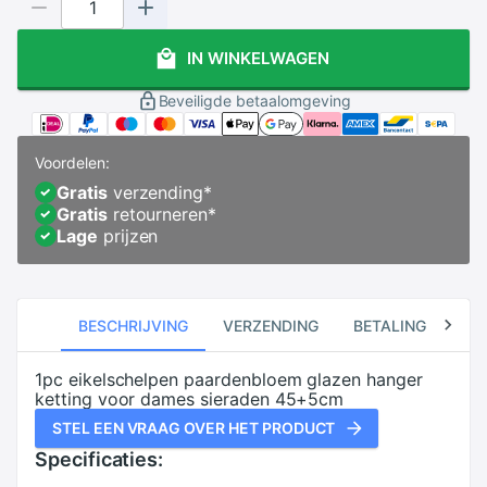
IN WINKELWAGEN
Beveiligde betaalomgeving
Voordelen:
Gratis
verzending
*
Gratis
retourneren
*
Lage
prijzen
BESCHRIJVING
VERZENDING
BETALING
RE
1pc eikelschelpen paardenbloem glazen hanger
ketting voor dames sieraden 45+5cm
STEL EEN VRAAG OVER HET PRODUCT
Specificaties: