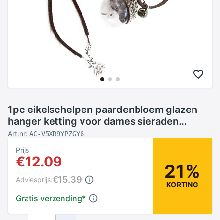
1pc eikelschelpen paardenbloem glazen
hanger ketting voor dames sieraden
45+5cm
Art.nr:
AC-V5XR9YPZGY6
Prijs
€12.09
21%
€15.39
Adviesprijs:
KORTING
Gratis verzending
*