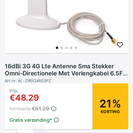
16dBi 3G 4G Lte Antenne Sma Stekker
Omni-Directionele Met Verlengkabel 6.5Ft
Voor At & T Verizon T-Mobile Router
Art.nr:
AC-ZVRX1WVEOPZ
Signaal Boost
Prijs
€48.29
21%
€61.29
Adviesprijs:
KORTING
Gratis verzending
*