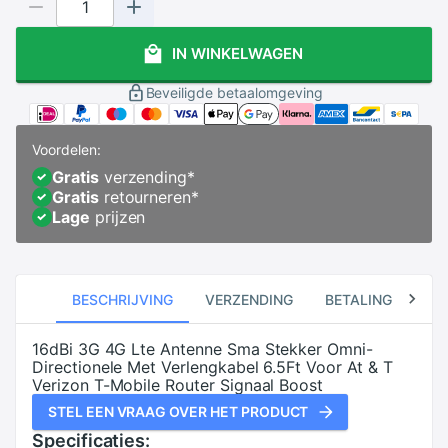
IN WINKELWAGEN
Beveiligde betaalomgeving
Voordelen:
Gratis
verzending
*
Gratis
retourneren
*
Lage
prijzen
BESCHRIJVING
VERZENDING
BETALING
RE
16dBi 3G 4G Lte Antenne Sma Stekker Omni-
Directionele Met Verlengkabel 6.5Ft Voor At & T
Verizon T-Mobile Router Signaal Boost
STEL EEN VRAAG OVER HET PRODUCT
Specificaties: