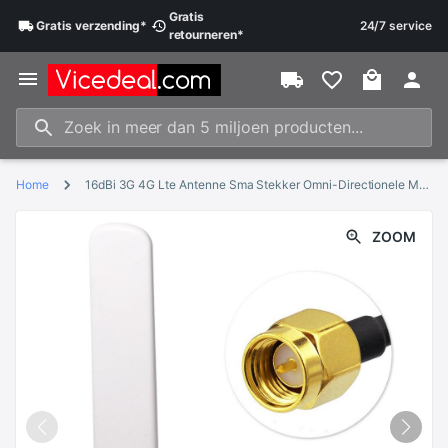
Gratis
Gratis
verzending
*
24/7 service
retourneren
*
Home
16dBi 3G 4G Lte Antenne Sma Stekker Omni-Directionele Met Verlengkabel 6.5Ft Voor At & T Verizon T-Mobile Router Signaal Boost
ZOOM