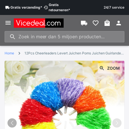
Gratis
Gratis
verzending
*
24/7 service
retourneren
*
Home
12Pcs Cheerleaders Levert Juichen Poms Juichen Guirlande Shiny Juichen Ballen Met Handvat (Blauw + Geel + Paars + oranje + Re
ZOOM