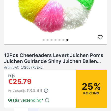
12Pcs Cheerleaders Levert Juichen Poms
Juichen Guirlande Shiny Juichen Ballen
Met Handvat (Blauw + Geel + Paars +
Art.nr:
AC-1X0QJ7RV2XE
oranje + Re
Prijs
€25.79
25%
€34.49
Adviesprijs:
KORTING
Gratis verzending
*