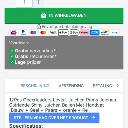
IN WINKELWAGEN
Beveiligde betaalomgeving
Voordelen:
Gratis
verzending
*
Gratis
retourneren
*
Lage
prijzen
BESCHRIJVING
VERZENDING
BETALING
RE
12Pcs Cheerleaders Levert Juichen Poms Juichen
Guirlande Shiny Juichen Ballen Met Handvat
(Blauw + Geel + Paars + oranje + Re
STEL EEN VRAAG OVER HET PRODUCT
Specificaties: