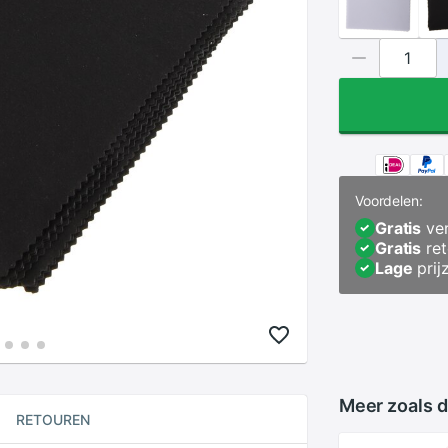
Voordelen:
Gratis
ver
Gratis
ret
Lage
prij
Meer zoals d
RETOUREN