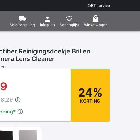
24/7 service
Volg bestelling
Verlanglijst
Winkelwagen
Inloggen
fiber Reinigingsdoekje Brillen
mera Lens Cleaner
ten
89
24%
18.29
KORTING
ending
*