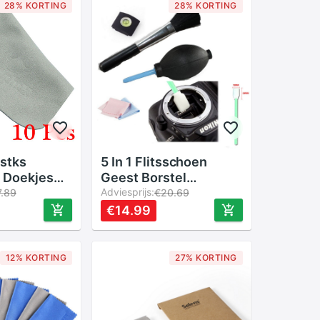
28% KORTING
28% KORTING
 stks
5 In 1 Flitsschoen
a Doekjes
Geest Borstel
voor TV
Cleaning Kit Cleaning
Adviesprijs:
7.89
€20.69
 filters lot
Pen Camera Pen/Lens
€14.99
er ND UV
Doek Cleaning Kit
ner schoon
12% KORTING
27% KORTING