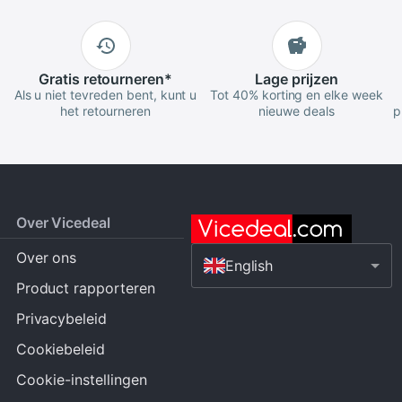
Gratis
retourneren
*
Lage
prijzen
Als u niet tevreden bent, kunt u
Tot 40% korting en elke week
het retourneren
nieuwe deals
p
Over Vicedeal
Over ons
English
Product rapporteren
Privacybeleid
Cookiebeleid
Cookie-instellingen