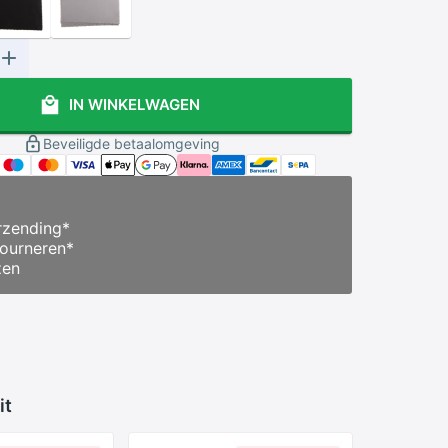
IN WINKELWAGEN
Beveiligde betaalomgeving
zending
*
ourneren
*
zen
it