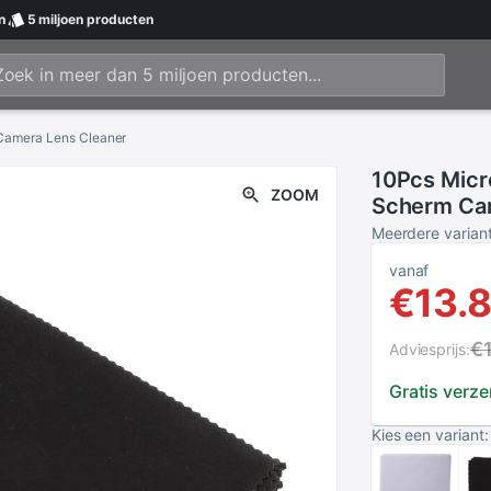
n
5 miljoen
producten
 Camera Lens Cleaner
10Pcs Micro
ZOOM
Scherm Ca
Meerdere varian
vanaf
€13.
€
Adviesprijs:
Gratis verz
Kies een variant: