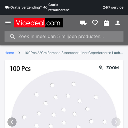
Gratis
Gratis
verzending
*
24/7 service
retourneren
*
Home
100Pcs 22Cm Bamboe Stoomboot Liner Geperforeerde Lucht Friteuse, Ronde Lucht Friteuse Liners, non-stick Mand Papier Mat Voor Stoomboot
ZOOM