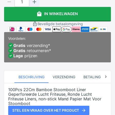
IN WINKELWAGEN
Beveiligde betaalomgeving
Voordelen:
Gratis
verzending
*
Gratis
retourneren
*
Lage
prijzen
BESCHRIJVING
VERZENDING
BETALING
RE
100Pcs 22Cm Bamboe Stoomboot Liner
Geperforeerde Lucht Friteuse, Ronde Lucht
Friteuse Liners, non-stick Mand Papier Mat Voor
Stoomboot
STEL EEN VRAAG OVER HET PRODUCT