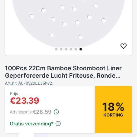
100Pcs 22Cm Bamboe Stoomboot Liner
Geperforeerde Lucht Friteuse, Ronde
Lucht Friteuse Liners, non-stick Mand
Art.nr:
AC-9V2DEE36M7Z
Papier Mat Voor Stoomboot
Prijs
€23.39
18%
€28.59
Adviesprijs:
KORTING
Gratis verzending
*