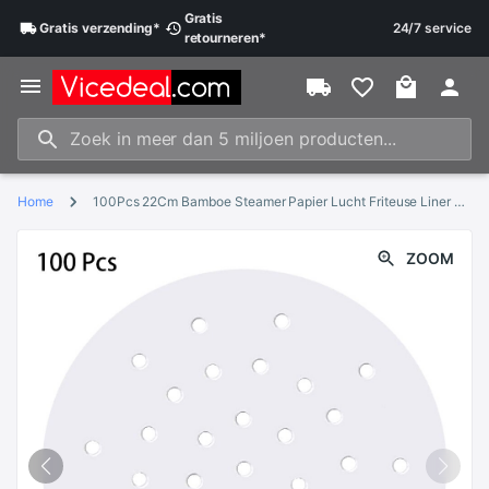
Gratis
Gratis
verzending
*
24/7 service
retourneren
*
Home
100Pcs 22Cm Bamboe Steamer Papier Lucht Friteuse Liner Perkament Bamboe Steamer Papier Mat Geperforeerde Air Friteuse Cake maken Tool
ZOOM