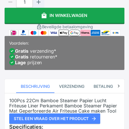
IN WINKELWAGEN
Beveiligde betaalomgeving
Voordelen:
Gratis
verzending
*
Gratis
retourneren
*
Lage
prijzen
BESCHRIJVING
VERZENDING
BETALING
RE
100Pcs 22Cm Bamboe Steamer Papier Lucht
Friteuse Liner Perkament Bamboe Steamer Papier
Mat Geperforeerde Air Friteuse Cake maken Tool
STEL EEN VRAAG OVER HET PRODUCT
Specificaties: