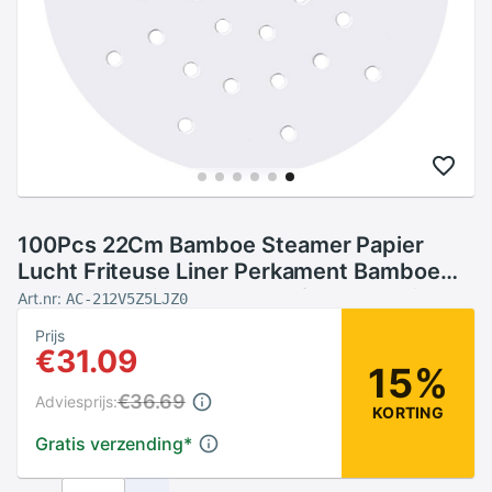
100Pcs 22Cm Bamboe Steamer Papier
Lucht Friteuse Liner Perkament Bamboe
Steamer Papier Mat Geperforeerde Air
Art.nr:
AC-212V5Z5LJZ0
Friteuse Cake maken Tool
Prijs
€31.09
15%
€36.69
Adviesprijs:
KORTING
Gratis verzending
*