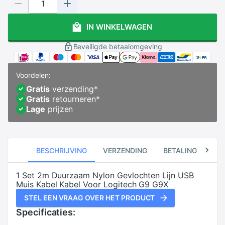
IN WINKELWAGEN
Beveiligde betaalomgeving
Voordelen:
Gratis
verzending
*
Gratis
retourneren
*
Lage
prijzen
BESCHRIJVING
VERZENDING
BETALING
RE
1 Set 2m Duurzaam Nylon Gevlochten Lijn USB
Muis Kabel Kabel Voor Logitech G9 G9X
STEL EEN VRAAG OVER HET PRODUCT
Specificaties: