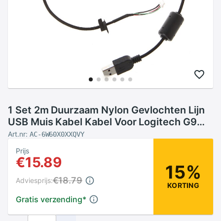
1 Set 2m Duurzaam Nylon Gevlochten Lijn
USB Muis Kabel Kabel Voor Logitech G9
G9X
Art.nr:
AC-6W60X0XXQVY
Prijs
€15.89
15%
€18.79
Adviesprijs:
KORTING
Gratis verzending
*