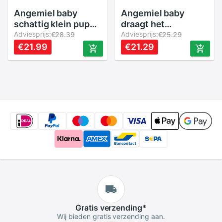
Angemiel baby
Angemiel baby
schattig klein puppy
draagt het
babymeisje t-shirt
Adviesprijs:
kroonhert
Adviesprijs:
€28.39
€25.29
roze
babymeisje t-shirt
€21.99
€21.29
roze
Gratis
verzending
*
Wij bieden gratis verzending aan.