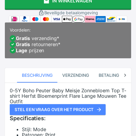
IN WINKELWAGEN
Beveiligde betaalomgeving
Voordelen:
Gratis
verzending
*
Gratis
retourneren
*
Lage
prijzen
BESCHRIJVING
VERZENDING
BETALING
RE
0-5Y Boho Peuter Baby Meisje Zonnebloem Top T-
shirt Herfst Bloemenprint Flare Lange Mouwen Tee
Outfit
STEL EEN VRAAG OVER HET PRODUCT
Specificaties:
Stijl:
Mode
Patronen:
Print