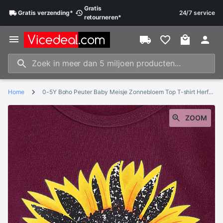
Gratis
Gratis
verzending
*
24/7 service
retourneren
*
Home
0-5Y Boho Peuter Baby Meisje Zonnebloem Top T-shirt Herfst Bloemenprint Flare Lange Mouwen Tee Outfit
ZOOM