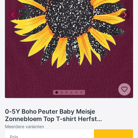
0-5Y Boho Peuter Baby Meisje
Zonnebloem Top T-shirt Herfst
Bloemenprint Flare Lange Mouwen Tee
Meerdere varianten
Outfit
Prijs