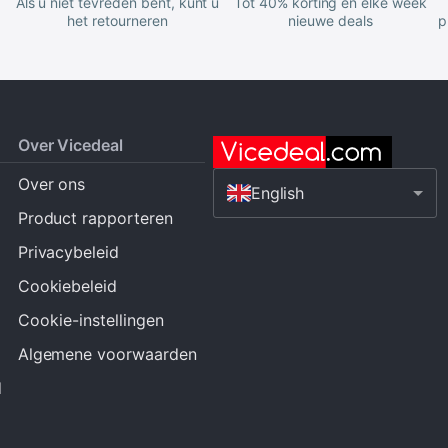
Als u niet tevreden bent, kunt u
Tot 40% korting en elke week
het retourneren
nieuwe deals
p
Over Vicedeal
Over ons
English
Product rapporteren
Privacybeleid
Cookiebeleid
Cookie-instellingen
Algemene voorwaarden
d