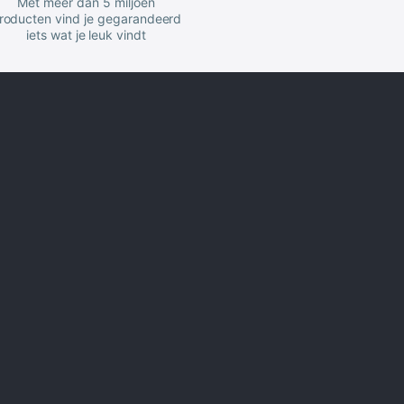
Met meer dan 5 miljoen
roducten vind je gegarandeerd
iets wat je leuk vindt