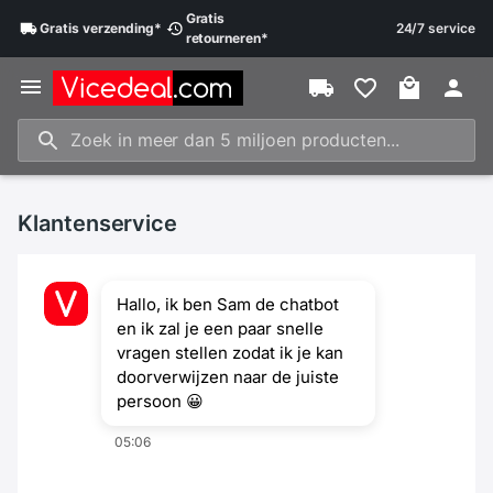
Gratis
Gratis
verzending
*
24/7 service
retourneren
*
Klantenservice