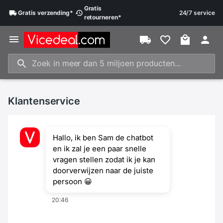
Gratis
Gratis
verzending
*
24/7 service
retourneren
*
Klantenservice