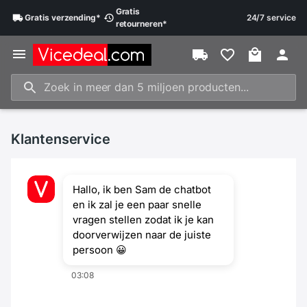
Gratis
Gratis
verzending
*
24/7 service
retourneren
*
Klantenservice