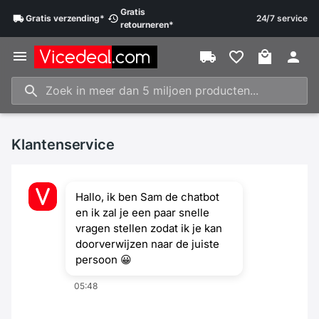
Gratis
Gratis
verzending
*
24/7 service
retourneren
*
Klantenservice