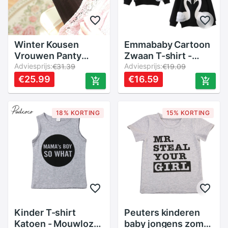
Winter Kousen
Emmababy Cartoon
Vrouwen Panty
Zwaan T-shirt -
Herfst Fluwelen
Adviesprijs:
Katoen Lange Mouw
Adviesprijs:
€31.39
€19.09
Panty Vrouwen 3D
Kant Top - Kinder
€25.99
€16.59
Liefde Vrouwelijke
Baby Meisjes Ronde
Panty Kawaii
Hals
Vrouwen Zijden
18% KORTING
15% KORTING
Kousen Collant
Kinder T-shirt
Peuters kinderen
Katoen - Mouwloze
baby jongens zomer