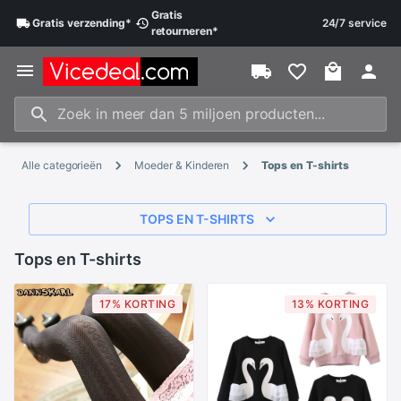
Gratis
Gratis
verzending
*
24/7 service
retourneren
*
Alle categorieën
Moeder & Kinderen
Tops en T-shirts
TOPS EN T-SHIRTS
Tops en T-shirts
17% KORTING
13% KORTING