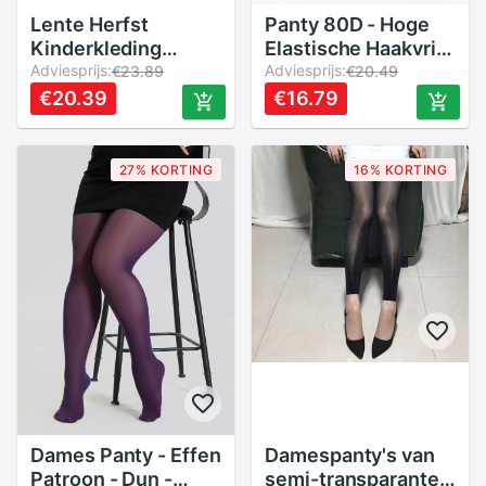
Lente Herfst
Panty 80D - Hoge
Kinderkleding
Elastische Haakvrije
Katoen Lange Mouw
Adviesprijs:
Zijde - Lente,
Adviesprijs:
€23.89
€20.49
Dinosour Cartoon
Herfst, Winter
€20.39
€16.79
Dier Baby Boy T-
shirts Kinderen
Tops Voor Jongens
27% KORTING
16% KORTING
2-10 Jaar
Dames Panty - Effen
Damespanty's van
Patroon - Dun -
semi-transparante