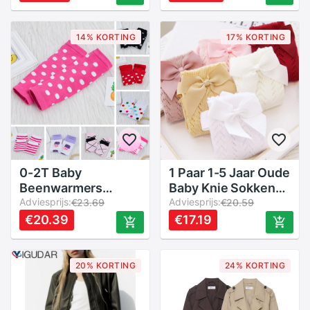
Sokken F804
Uitloper
Bloemenprint
Capuchon Zakken
14% KORTING
17% KORTING
Vintage Oversize
Jassen
0-2T Baby
1 Paar 1-5 Jaar Oude
Beenwarmers
Baby Knie Sokken
Sokken Katoen
Adviesprijs:
Plain Weave Antislip
Adviesprijs:
€23.69
€20.59
Kinderen Sokken
Puur Katoen Baby
€20.39
€17.19
One Size Meisjes
Meisjes Knie hoge
Casual Polka dot
Boog Sokken Voor
Streep
Fotografie Props
20% KORTING
24% KORTING
Beenwarmers
Sokken