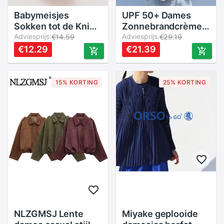
Babymeisjes
UPF 50+ Dames
Sokken tot de Knie -
Zonnebrandcrème
Holle Katoen - Effen
Adviesprijs:
Hoodie Effen Kleur
Adviesprijs:
€14.59
€29.19
Kleur Casual Peuter
Dunne Ijs Zijde
€12.29
€21.39
Sokken
Zomer UV-
bescherming Jas
met lange mouwen
15% KORTING
25% KORTING
Ademend Shirt
Kleding
NLZGMSJ Lente
Miyake geplooide