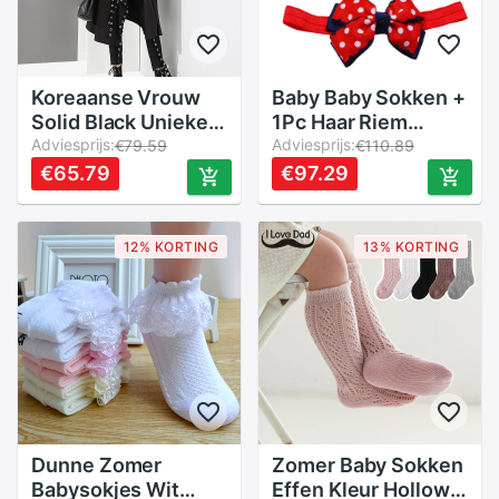
Koreaanse Vrouw
Baby Baby Sokken +
Solid Black Unieke
1Pc Haar Riem
Cape Stijl Jas Open
Adviesprijs:
Peuter Meisjes
Adviesprijs:
€79.59
€110.89
Big Size Lange Tape
Boog Golf Punt
€65.79
€97.29
Metalen Gaten
Anti-Slip Sokken
Dames Losse Jas
Applique Zachte
mantel 3843
Leuke baby Sokken
12% KORTING
13% KORTING
Comfortabele
Dunne Zomer
Zomer Baby Sokken
Babysokjes Wit
Effen Kleur Hollow