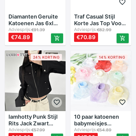
Diamanten Geruite
Traf Casual Stijl
Katoenen Jas 6xl
Korte Jas Top Voor
Dames Lente Herfst
Adviesprijs:
Vrouw Dubbele Rij
Adviesprijs:
€91.39
€82.99
High-End Casual
Knopen Damesjack
€74.89
€70.89
Licht Dunne Kleine
Met Lange Mouwen
Katoenen Jas
Twee Kleuren
Dames
Dagelijkse
24% KORTING
14% KORTING
Vrijetijdskleding
Bovenkleding
Iamhotty Punk Stijl
10 paar katoenen
Rits Jack Zwart
babymeisjes
Chique Multi-
Adviesprijs:
prinsessensokken
Adviesprijs:
€57.99
€54.89