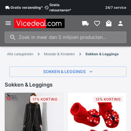
Gratis
Gratis
verzending
*
24/7 service
retourneren
*
Alle categorieën
Moeder & Kinderen
Sokken & Leggings
SOKKEN & LEGGINGS
Sokken & Leggings
17% KORTING
12% KORTING