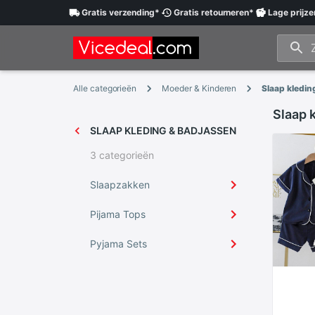
Gratis
verzending
*
Gratis
retourneren
*
Lage
prijze
Alle categorieën
Moeder & Kinderen
Slaap kledin
Slaap 
SLAAP KLEDING & BADJASSEN
3 categorieën
Slaapzakken
Pijama Tops
Pyjama Sets