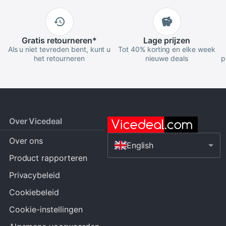
Gratis
retourneren
*
Lage
prijzen
Als u niet tevreden bent, kunt u
Tot 40% korting en elke week
het retourneren
nieuwe deals
p
Over Vicedeal
Over ons
English
Product rapporteren
Privacybeleid
Cookiebeleid
Cookie-instellingen