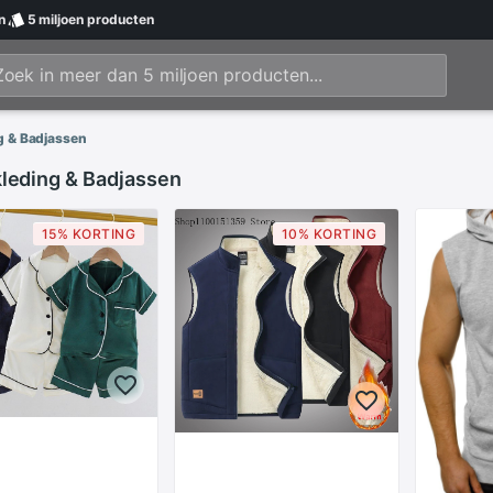
n
5 miljoen
producten
g & Badjassen
kleding & Badjassen
15% KORTING
10% KORTING