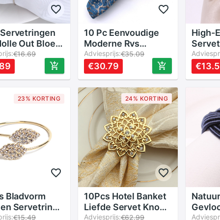
Servetringen
10 Pc Eenvoudige
High-
olle Out Bloem
Moderne Rvs
Servet
Bruiloft Diner
rijs:
Servetring Model
Adviesprijs:
Bloem
Adviespri
€16.69
€35.09
aardagen
Kamer Servet Gesp
Ring H
.89
€30.79
€13.
iebijeenkomsten
Doek Ring
Room S
 Decor Servet
Kerst 
er
23% KORTING
24% KORTING
s Bladvorm
10Pcs Hotel Banket
Natuur
en Servetring
Liefde Servet Knop
Gevloc
Thuis Bruiloft
rijs:
Bloem Servet Ring
Adviesprijs:
Servet
Adviespri
€15.49
€62.99