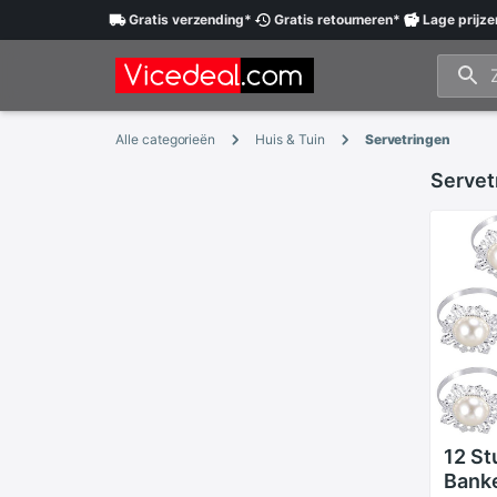
Gratis
verzending
*
Gratis
retourneren
*
Lage
prijze
Alle categorieën
Huis & Tuin
Servetringen
Servet
12 St
Banke