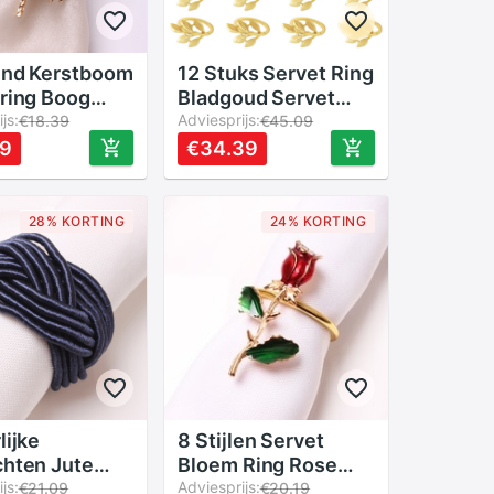
End Kerstboom
12 Stuks Servet Ring
ring Boog
Bladgoud Servet
 Krans Mond
js:
Gesp Voor Bruiloft
Adviesprijs:
€18.39
€45.09
otel Sample
Diner Verjaardagen
59
€34.39
et Tafel
Familiebijeenkomsten
Servet Gesp
Tafel Decor Servet
Houder
28% KORTING
24% KORTING
lijke
8 Stijlen Servet
hten Jute
Bloem Ring Rose
 Ring Touw
js:
Valentijnsdag Blad
Adviesprijs:
€21.09
€20.19