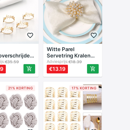
Witte Parel
overschrijdende
Servetring Kralen
ring Tafel
js:
Bruiloft Servetring
Adviesprijs:
€35.59
€18.39
ng Servetring
Hele Sake Servet
59
€13.19
 Vertaling
Ring
eten Van Uw
el"
21% KORTING
17% KORTING