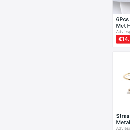
6Pcs 
Met H
Voor 
Adviesp
Verj
€14
Famil
Tafel
Houd
Stras
Metal
Voor 
Adviesp