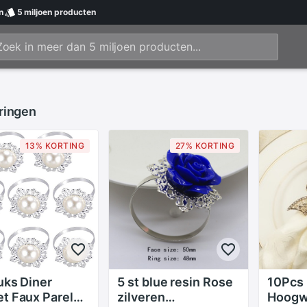
n
5 miljoen
producten
ringen
13% KORTING
27% KORTING
uks Diner
5 st blue resin Rose
10Pcs
t Faux Parel
zilveren
Hoogw