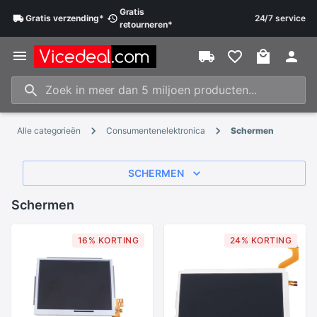
Gratis
Gratis
verzending
*
24/7 service
retourneren
*
Alle categorieën
Consumentenelektronica
Schermen
SCHERMEN
Schermen
16% KORTING
24% KORTING