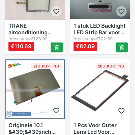
TRANE
1 stuk LED Backlight
airconditioning
LED Strip Bar voor
controle CH530
Adviesprijs:
Samsung 40 "TV
Adviesprijs:
€123.99
€102.59
MOD01490 touch
LTA400HF30 54LED
€110.69
€82.09
screen touch panel
BAR
21% KORTING
26% KORTING
Originele 10.1
1 Pcs Voor Outer
&#39;&#39;inch
Lens Lcd Voor