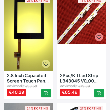
25% KORTING
18% KORTING
2.8 Inch Capaciteit
2Pcs/Kit Led Strip
Screen Touch Panel
LB43045 V0_00
Single Point Touch
Adviesprijs:
LB43026 4-595-
Adviesprijs:
€53.59
€79.89
8pin FT6236 Drive
780 KD-43XF7096
€40.29
€65.49
Ic
LC430EQE Sk A2
77922 DFD-8 kd-
43XE7093 Kd-
24% KORTING
27% KORTING