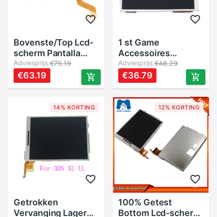
Bovenste/Top Lcd-
1 st Game
scherm Pantalla
Accessoires
Voor Nintendo Dsi
Adviesprijs:
Reparatie Top
Adviesprijs:
€75.19
€48.29
Xl Ndsi Xl
Bovenste Lcd-
€63.19
€36.79
scherm Vervanging
Deel Voor Nintendo
3DS XL LL voor
14% KORTING
12% KORTING
N3DS XL
Getrokken
100% Getest
Vervanging Lagere
Bottom Lcd-scherm