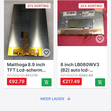
21% KORTING
23% KORTING
Maithoga 8.9 inch
8 inch LB080WV3
TFT Lcd-scherm
(B2) auto lcd-
KD089D1-40NC-A4
Adviesprijs:
scherm binnen en
Adviesprijs:
€117.79
€282.69
buiten het scherm
€92.79
€217.49
MEER LADEN