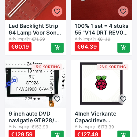
Led Backlight Strip
100% 1 set = 4 stuks
64 Lamp Voor Sony
55 "V14 DRT REV0.0
55 "Tv KDL-
Adviesprijs:
1 R1 L1 R2 L2 Type
Adviesprijs:
€71.59
€81.19
55W8100A
LED backlight strip
€60.19
€64.39
55W805 6922L-
voor LC550DUN
0066A
(PG) (P1) 6916L-
NLAC40225L
1447A 1448A
15% KORTING
26% KORTING
NLAC40225R
1449A 1450A
LC550EUF Fg F1
AV55V5
9 inch auto DVD
4Inch Vierkante
navigatie GT928/6
Capacitieve
lijn capacitieve
Adviesprijs:
Touchscreen Lcd
Adviesprijs:
€152.99
€173.39
touchscreen F-
Voor Raspberry Pi,
€129.59
€127.49