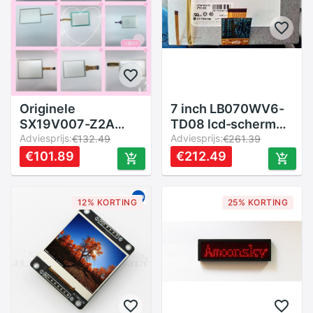
Originele
7 inch LB070WV6-
SX19V007-Z2A
TD08 lcd-scherm
Touch Glas
Adviesprijs:
LB070WV6 (TD)
Adviesprijs:
€132.49
€261.39
(08) Industriële
€101.89
€212.49
controle display
12% KORTING
25% KORTING