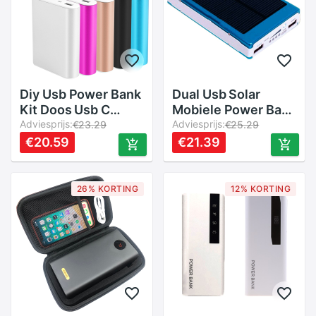
Diy Usb Power Bank
Dual Usb Solar
Kit Doos Usb C
Mobiele Power Bank
Input 4X18650
Adviesprijs:
Nestelen Draagbare
Adviesprijs:
€23.29
€25.29
Batterij Oplader
Batterij Oplader
€20.59
€21.39
Voor Cellphone
Doos Camping Licht
N0PB
SEC88
26% KORTING
12% KORTING