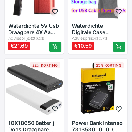
Waterdichte 5V Usb
Waterdichte
Draagbare 4X Aa
Digitale Case
Battery Charger Kit
Adviesprijs:
Opbergtas Tasje
Adviesprijs:
€29.29
€12.79
Power Bank Case
Voor Usb-kabel
€21.69
€10.59
Box Rental &
Power Bank Meisje
Makeup Bag
22% KORTING
25% KORTING
10X18650 Batterij
Power Bank Intenso
Doos Draagbare
7313530 10000