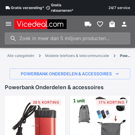
Gratis
Gratis
verzending
*
24/7 service
retourneren
*
Alle categorieën
Mobiele telefoons & telecommunicatie
Powerbank Onderdelen & accessoires
POWERBANK ONDERDELEN & ACCESSOIRES
Powerbank Onderdelen & accessoires
26% KORTING
17% KORTING