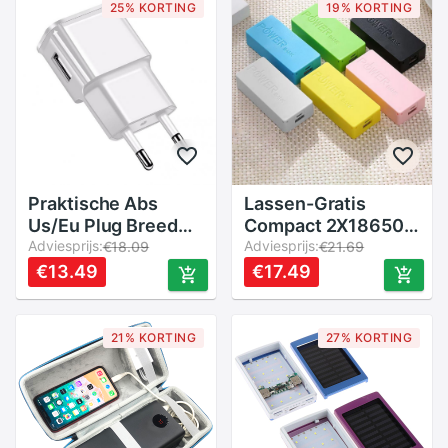
Outdoor
25% KORTING
19% KORTING
Praktische Abs
Lassen-Gratis
Us/Eu Plug Breed
Compact 2X18650
Voltage Usb
Adviesprijs:
Batterij Mobiele
Adviesprijs:
€18.09
€21.69
Opladen Adapter
Lader Diy Case Voor
€13.49
€17.49
Voor Office
Telefoon
21% KORTING
27% KORTING