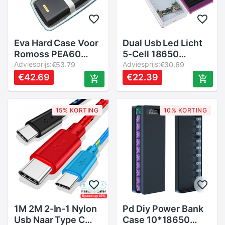
Eva Hard Case Voor
Dual Usb Led Licht
Romoss PEA60
5-Cell 18650
Power Bank 60000
Adviesprijs:
Battery Charger Box
Adviesprijs:
€53.79
€30.69
Mah Snel Opladen
Solar Power Bank
€42.69
€22.39
Powerbank 60000
Diy Case Kit
Mah Externe Batterij
Oplader Voor
15% KORTING
10% KORTING
iphone
1M 2M 2-In-1 Nylon
Pd Diy Power Bank
Usb Naar Type C
Case 10*18650