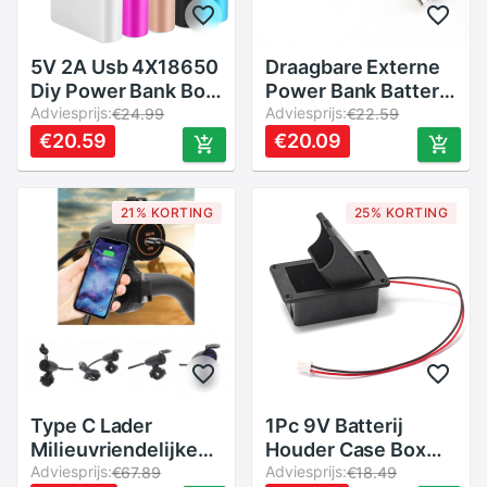
5V 2A Usb 4X18650
Draagbare Externe
Diy Power Bank Box
Power Bank Batterij
Case Kit Batterij
Adviesprijs:
Oplader
Adviesprijs:
€24.99
€22.59
Oplader Voor
€20.59
€20.09
Smartphone
21% KORTING
25% KORTING
Type C Lader
1Pc 9V Batterij
Milieuvriendelijke
Houder Case Box
Telefoon Oplader
Adviesprijs:
Cover Voor Gitaar
Adviesprijs:
€67.89
€18.49