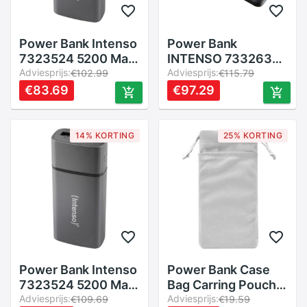
Power Bank Intenso
Power Bank
7323524 5200 Mah
INTENSO 7332630
Grey
Adviesprijs:
10000 mAh Zwart
Adviesprijs:
€102.99
€115.79
€83.69
€97.29
14% KORTING
25% KORTING
Power Bank Intenso
Power Bank Case
7323524 5200 Mah
Bag Carring Pouch
Grey
Adviesprijs:
Draagbare
Adviesprijs:
€109.69
€19.59