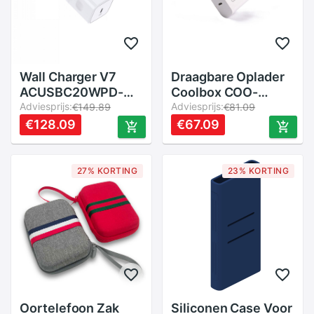
Wall Charger V7
Draagbare Oplader
ACUSBC20WPD-
Coolbox COO-
BDL-1E
Adviesprijs:
CUAC-20P Wit 20 W
Adviesprijs:
€149.89
€81.09
€128.09
€67.09
27% KORTING
23% KORTING
Oortelefoon Zak
Siliconen Case Voor