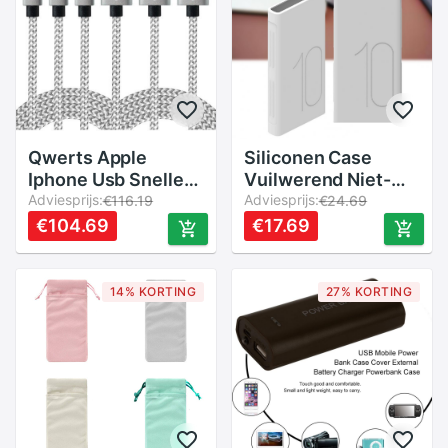
Qwerts Apple
Siliconen Case
Iphone Usb Snelle
Vuilwerend Niet-
Lading En Datakabel
Adviesprijs:
giftig Materiaal
Adviesprijs:
€116.19
€24.69
3&#39;lü Pakket, 1,
10000Mah Power
€104.69
€17.69
2, 3 Meter
Bank
Gevlochten
Beschermhoes Voor
Lightning Kabel
Huawei Glory
14% KORTING
27% KORTING
Mobiele Power bank
AP09Q/S