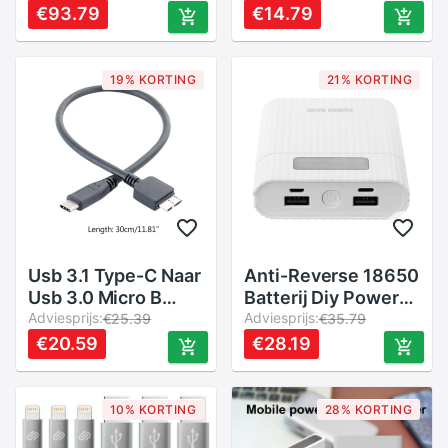
Beschermende
€93.79
€14.79
Opbergtas Voor
Power Bank Mobiele
Telefoon
19% KORTING
21% KORTING
Accessoires
Usb 3.1 Type-C Naar
Anti-Reverse 18650
Usb 3.0 Micro B
Batterij Diy Power
Kabel Connector
Adviesprijs:
Bank Box Lcd
Adviesprijs:
€25.39
€35.79
Data Lijn Voor Hard
Display Dual Usb
€20.59
€28.19
Drive Smartphone
Lader Licht 1XCB
Mobiele Telefoon pc
Computers 54DB
10% KORTING
28% KORTING