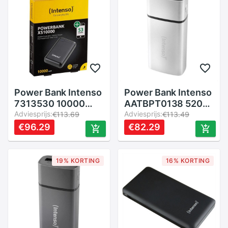
poort Opladen
Power Bank Intenso
Power Bank Intenso
7313530 10000
AATBPT0138 5200
Mah Zwart
Adviesprijs:
Mah Zilver
Adviesprijs:
€113.69
€113.49
€96.29
€82.29
19% KORTING
16% KORTING