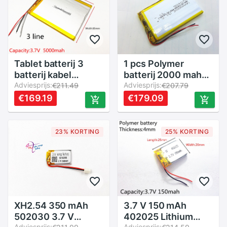
Tablet batterij 3
1 pcs Polymer
batterij kabel
batterij 2000 mah
4285104 capaciteit
Adviesprijs:
3.7 V 504070 smart
Adviesprijs:
€211.49
€207.79
5000 mAh polymeer
home MP3
€169.19
€179.09
batterij voor tablet
luidsprekers Li-Ion
pc 7 inch 8 inch 9
batterij voor dvr,
inch
GPS, mp3, mp4,
23% KORTING
25% KORTING
mobiele telefoon,
luidspreker
XH2.54 350 mAh
3.7 V 150 mAh
502030 3.7 V
402025 Lithium
Adviesprijs:
Adviesprijs: