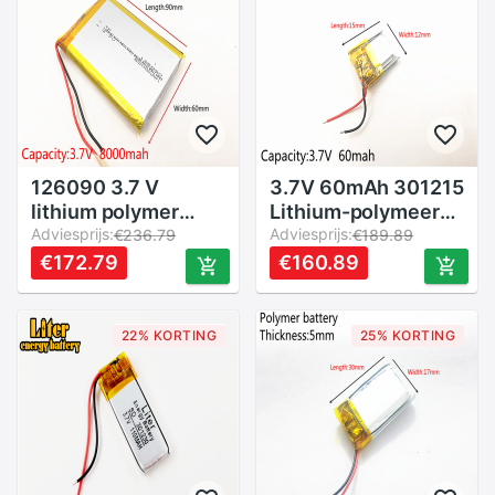
126090 3.7 V
3.7V 60mAh 301215
lithium polymer
Lithium-polymeer
8000 mah DIY
Adviesprijs:
LiPo Oplaadbare
Adviesprijs:
€236.79
€189.89
mobiele
Batterij ion cellen
€172.79
€160.89
noodstroom
Voor Mp3 Mp4 Mp5
opladen batterij
DIY PAD DVD E-
Book bluetooth
22% KORTING
25% KORTING
headset