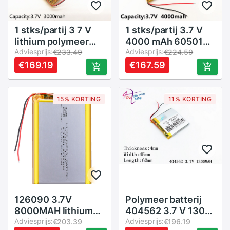
1 stks/partij 3 7 V
1 stks/partij 3.7 V
lithium polymeer
4000 mAh 6050100
batterij 114258
Adviesprijs:
Lithium Polymeer
Adviesprijs:
€233.49
€224.59
3000 MAH Tablet
LiPo Oplaadbare
€169.19
€167.59
PC navigatie
Batterij Voor PSP
mobiele power GIY
GPS DVD
15% KORTING
11% KORTING
126090 3.7V
Polymeer batterij
8000MAH lithium
404562 3.7 V 1300
polymeer batterij
Adviesprijs:
MAH 404560 smart
Adviesprijs:
€203.39
€196.19