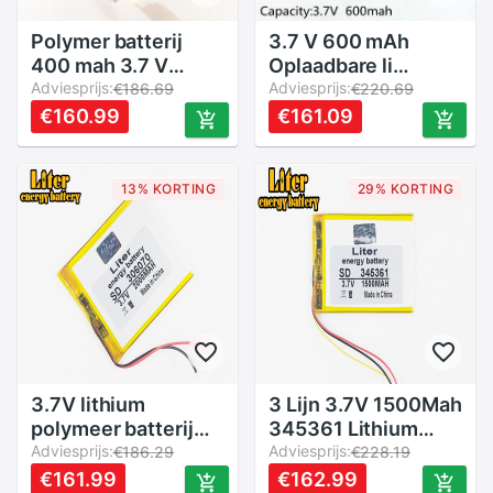
Polymer batterij
3.7 V 600 mAh
400 mah 3.7 V
Oplaadbare li
602035 smart
Adviesprijs:
Polymer Li-Ion
Adviesprijs:
€186.69
€220.69
home MP3
Batterij Voor
€160.99
€161.09
luidsprekers Li-Ion
hoofdtelefoon
batterij voor dvr,
tachograaf MODEL
GPS, mp3, mp4,
582535 SP5 mp3
13% KORTING
29% KORTING
mobiele telefoon,
mp4 GPS PSP
luidspreker
602535 062535
3.7V lithium
3 Lijn 3.7V 1500Mah
polymeer batterij
345361 Lithium
306070 036070
Adviesprijs:
Polymeer Li-Po Li
Adviesprijs:
€186.29
€228.19
GPS scherm
Ion Oplaadbare
€161.99
€162.99