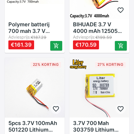
Polymer batterij
BIHUADE 3.7 V
700 mah 3.7 V
4000 mAh 125054
603035 smart
Adviesprijs:
lithium polymeer
Adviesprijs:
€187.29
€199.59
home Li-Ion batterij
batterij MP3 MP4
€161.39
€170.59
voor dvr GPS mp3
navigatie-
mp4
instrumenten klein
speelgoed
22% KORTING
27% KORTING
5pcs 3.7V 100mAh
3.7V 700 Mah
501220 Lithium
303759 Lithium