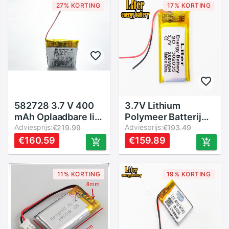
mp3, mp4, mp5, dvd
GPS PSP PDA MP3/
27% KORTING
17% KORTING
MP4 MP5 041235
582728 3.7 V 400
3.7V Lithium
mAh Oplaadbare li-
Polymeer Batterij
Polymer Li-Ion
Adviesprijs:
302035 032035
Adviesprijs:
€219.99
€193.49
Batterij Voor Q50
200 Mah MP3 MP4
€160.59
€159.89
G700S K92 G36 Y3
Klein Speelgoed
kinderen smart
Met Bescherming
horloges mp3
Boord
11% KORTING
19% KORTING
582828 602828