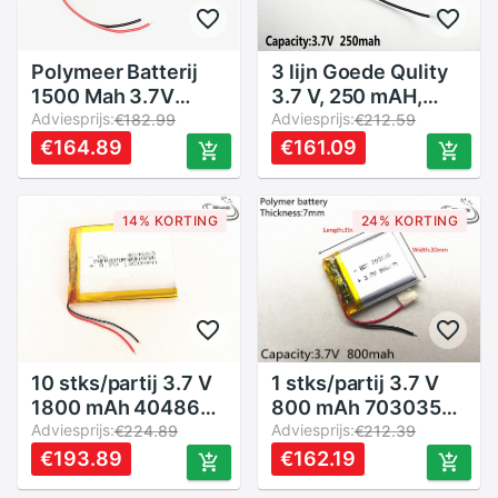
Polymeer Batterij
3 lijn Goede Qulity
1500 Mah 3.7V
3.7 V, 250 mAH,
384070 Smart
Adviesprijs:
502030 lithium
Adviesprijs:
€182.99
€212.59
Home Speakers Li-
Polymeer ion/Li-Ion
€164.89
€161.09
Ion Batterij Voor
batterij voor
Mp3 Mp4
SPEELGOED,
POWER BANK, GPS,
14% KORTING
24% KORTING
mp3, mp4
10 stks/partij 3.7 V
1 stks/partij 3.7 V
1800 mAh 404865
800 mAh 703035
Lithium Polymeer
Adviesprijs:
Lithium Polymeer
Adviesprijs:
€224.89
€212.39
Li-Po li ion
Li-Po li ion
€193.89
€162.19
Oplaadbare Batterij
Oplaadbare Batterij