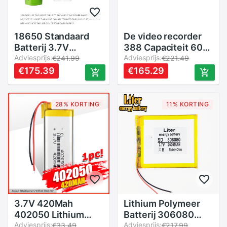
18650 Standaard
De video recorder
Batterij 3.7V
388 Capaciteit 600
3500mAh usb
Adviesprijs:
MAH model 582535
Adviesprijs:
€241.99
€221.49
oplaadbare Camera
602535 P polymeer
€175.39
€165.29
Elektrische Tool
thium batterij 3 lijn
Elektronische
speelgoed Accu
28% KORTING
11% KORTING
MP3/MP4 Speler
3.7V 420Mah
Lithium Polymeer
402050 Lithium
Batterij 306080
Polymeer Li-Po Li
Adviesprijs:
286080 2500 Mah
Adviesprijs:
€33.49
€217.99