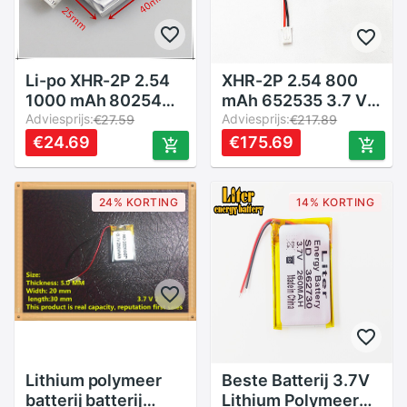
Li-po XHR-2P 2.54
XHR-2P 2.54 800
1000 mAh 802540
mAh 652535 3.7 V
3.7 V lithium
Adviesprijs:
lithium polymeer
Adviesprijs:
€27.59
€217.89
polymeer batterij
batterij 602635
€24.69
€175.69
852540 scan code
Bluetooth draadloze
instrument speaker
speaker
rijden apparaat
24% KORTING
14% KORTING
Lithium polymeer
Beste Batterij 3.7V
batterij batterij
Lithium Polymeer