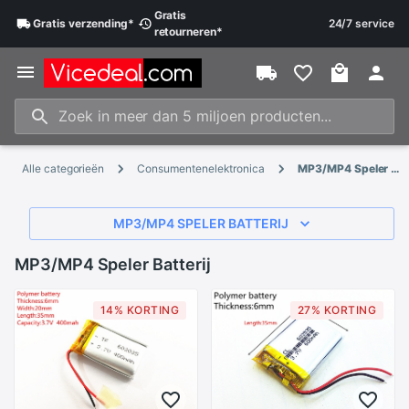
Gratis
Gratis
verzending
*
24/7 service
retourneren
*
Alle categorieën
Consumentenelektronica
MP3/MP4 Speler Batterij
MP3/MP4 SPELER BATTERIJ
MP3/MP4 Speler Batterij
14% KORTING
27% KORTING