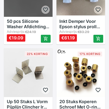
50 pcs Silicone
Inkt Demper Voor
Washer Afdichting
Epson stylus proll
Pad voor HP 920
Adviesprijs:
4800 4880 4880c
Adviesprijs:
€24.19
€83.29
178 364 564 862
7880C 9800 9880c
€19.09
€61.19
CISS CIS navulbare
9800 7880 9880
inkt cartridge
Inkjet Printer
hermetische rubber
22% KORTING
17% KORTING
pakking
Up 50 Stuks L Vorm
20 Stuks Koperen
Pijplijn Clincher Iron
Schroef Met O-ring