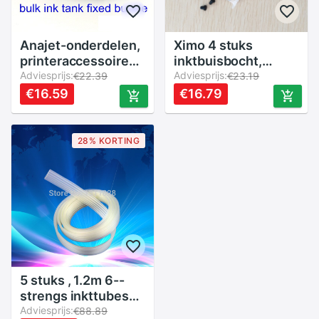
Anajet-onderdelen,
Ximo 4 stuks
printeraccessoires,
inktbuisbocht,
onderdeelsticker,
Adviesprijs:
inktbuishuls, zwarte
Adviesprijs:
€22.39
€23.19
bulkinkttank, vaste
pluggen, luchtfilter
€16.59
€16.79
gesp, ciss voor
voor doe-het-zelf
deskjet-printers
ciss
28% KORTING
5 stuks , 1.2m 6--
strengs inkttubes
voor ciss met
Adviesprijs:
€88.89