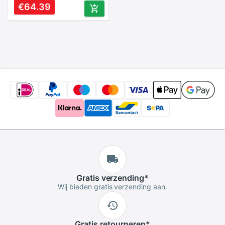
oplosmiddel- of
€64.39
eco-solventinkt in
inkjetprinters zoals
r290 xp650 xp750
xp850 enz.
Gratis
verzending
*
Wij bieden gratis verzending aan.
Gratis
retourneren
*