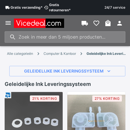
Gratis
Gratis
verzending
*
24/7 service
retourneren
*
Alle categorieën
Computer & Kantoor
Geleidelijke Ink Leveringssysteem
GELEIDELIJKE INK LEVERINGSSYSTEEM
Geleidelijke Ink Leveringssysteem
21% KORTING
27% KORTING