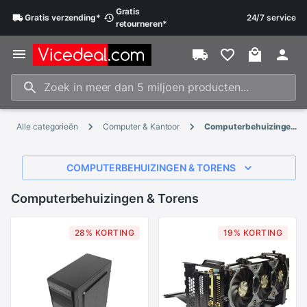
Gratis
Gratis
verzending
*
24/7 service
retourneren
*
Alle categorieën
Computer & Kantoor
Computerbehuizingen & Torens
COMPUTERBEHUIZINGEN & TORENS
Computerbehuizingen & Torens
28% KORTING
19% KORTING