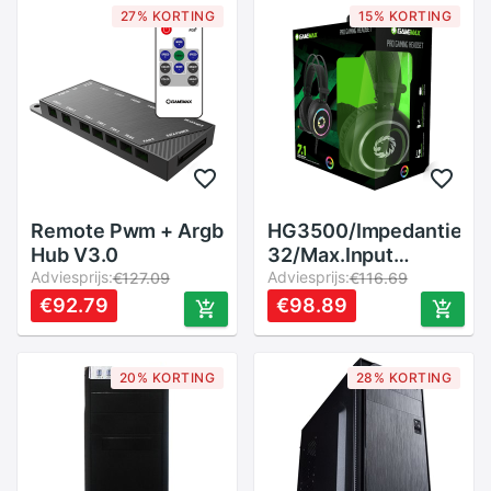
chassis zijdeur
Ondersteuning Atx
27% KORTING
15% KORTING
dubbele lock
Power 3.5 ''Hdd
USB3.0
Remote Pwm + Argb
HG3500/Impedantie:
Hub V3.0
32/Max.Input
Adviesprijs:
Vermogen: 100
Adviesprijs:
€127.09
€116.69
Mw/Plug Type:
€92.79
€98.89
3.5mmX2 +
Usb/Gevoeligheid:
108dB
20% KORTING
28% KORTING
+-3db/Freq.Respons:
20-20 Khz/2.3M