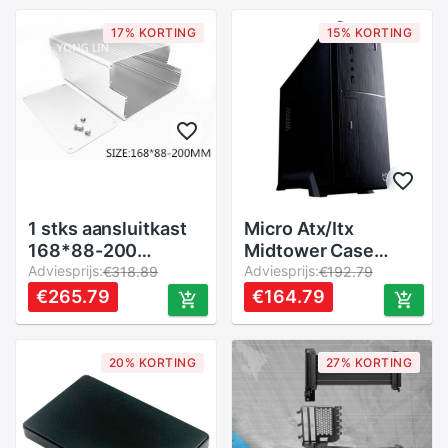
Header Aura
Case
400Mm X 2 stuks
17% KORTING
15% KORTING
1 stks aansluitkast
Micro Atx/Itx
168*88-200
Midtower Case
MM/aluminium
Adviesprijs:
Hiditec CHA010020
Adviesprijs:
€318.89
€192.79
doos/DIY
Zwart
€265.79
€164.79
Chassis/multifunctionele
aluminium shell
20% KORTING
27% KORTING