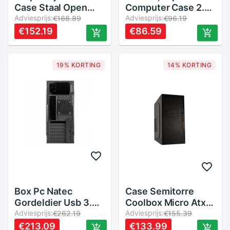
Case Staal Open
Computer Case 2.0,
Lucht Mijnwerker
Adviesprijs:
Usb Desktop Case,
Adviesprijs:
€168.89
€96.19
Rig Computer Case
Praktische Power
€152.19
€86.59
Eth Frame Rig Voor
Horizontale Voor
Bitcoin Miner Kit
Home Office
Ongemonteerd
19% KORTING
14% KORTING
Ethereum
Box Pc Natec
Case Semitorre
Gordeldier Usb 3.0
Coolbox Micro Atx
Zwart
Adviesprijs:
M550 Zonder F.
Adviesprijs:
€262.19
€155.39
Een. 2XUSB3.0
€213.09
€133.99