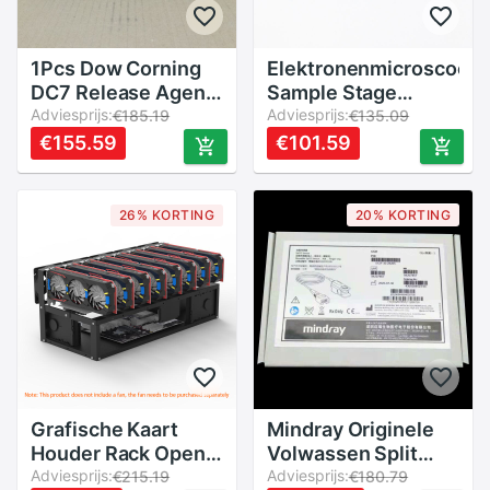
1Pcs Dow Corning
Elektronenmicroscoop
DC7 Release Agent
Sample Stage
Dow Corning Lage
Adviesprijs:
25Mm 32Mm 38Mm
Adviesprijs:
€185.19
€135.09
Consistentie Anti-
Diameter Kan
€155.59
€101.59
Oxidatie En
Worden
Waterbestendig
Geïnstalleerd Met
Siliconenvet 150G
Pins Hitachi
26% KORTING
20% KORTING
Scanning Electron
Microscoop sem
Grafische Kaart
Mindray Originele
Houder Rack Open 6
Volwassen Split
Kaart 8 Kaart
Adviesprijs:
Vinger Clip Type
Adviesprijs:
€215.19
€180.79