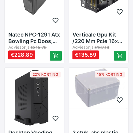
Natec NPC-1291 Atx
Verticale Gpu Kit
Bowling Pc Doos,
/220 Mm Pcie 16x
Micro Atx, Mini Itx,
Adviesprijs:
Riser Kabel/2x
Adviesprijs:
€315.79
€167.19
Usb 3.0 Zwart
Up/Down
€228.89
€135.89
Verstelbare Houder
22% KORTING
15% KORTING
Desktop Voeding
2 stuk, abs plastic