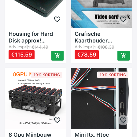
Housing for Hard
Grafische
Disk approx!
Kaarthouder
APPHDD300B 2,5"
Adviesprijs:
Verticale Stand
Adviesprijs:
€144.49
€108.39
SATA USB 3.0 Black
Desktop Case
€115.59
€78.59
Videokaart
Extension
Montagebeugel
10% KORTING
10% KORTING
Voor 7 Pci Chassis
Pc Case Voor
Phanteks
8 Gpu Mijnbouw
Mini Itx, Htpc