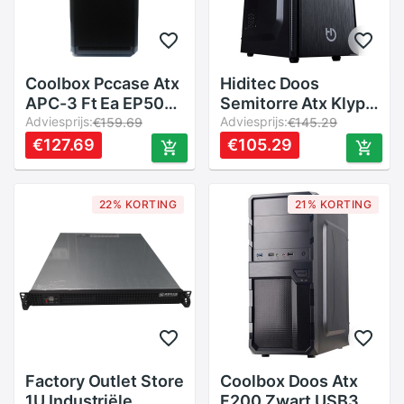
Coolbox Pccase Atx
Hiditec Doos
APC-3 Ft Ea EP500
Semitorre Atx Klyp
3usb 3.0
Adviesprijs:
3.0
Adviesprijs:
€159.69
€145.29
€127.69
€105.29
22% KORTING
21% KORTING
Factory Outlet Store
Coolbox Doos Atx
1U Industriële
F200 Zwart USB3.0