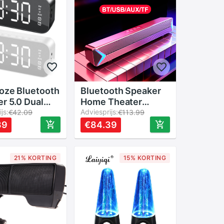
speler Pc
Luidspreker
ip
oze Bluetooth
Bluetooth Speaker
r 5.0 Dual
Home Theater
r Desktop
js:
Surround Soundbar
Adviesprijs:
€42.09
€113.99
l Speaker
Voor Tv Fm Radio
39
€84.39
reker Led Fm
Bedrade En
Usb Speakers
Draadloze Geluid
ouwde
Bass Luidspreker
21% KORTING
15% KORTING
foon