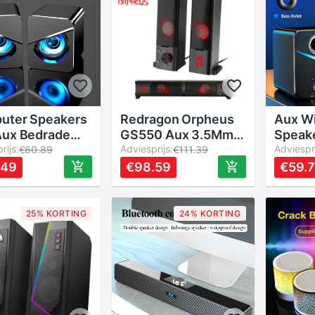
tphone
uter Speakers
Redragon Orpheus
Aux Wi
Aux Bedrade
GS550 Aux 3.5Mm
Speak
g Mini Pc
rijs:
Stereo Surround
Adviesprijs:
Compu
Adviespri
€60.89
€111.39
ker Voor
Muziek Gaming
Theate
.49
€98.59
€59.
op Desktop
Backlight Speakers
Box Mu
oon Audio
Kolom Sound Bar
Home 
imedia
Voor Computer Pc
Subwo
25% KORTING
24% KORTING
preker
Luidsprekers
W1M6