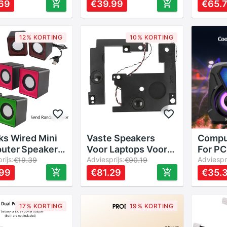
ker Subwoofer
Bass Stereo
Multim
69
€39.99
€65.
ooth Speaker
Subwoofer Speaker
Luidsp
Voor Telefoons
Subwo
Laptop Pc Home
Deskt
12% KORTING
10% KORTING
Theater Speakers
Compu
ks Wired Mini
Vaste Speakers
Compu
uter Speakers
Voor Laptops Voor
For PC
sb 2.0 Pc
rijs:
Asus K501 K501LB
Adviesprijs:
Smart
Adviespri
€19.39
€90.19
kers Voor
K501U A501U
with 
.99
€81.29
€35.
op Desktop
A501LB V505L
Colorf
oon Krachtige
Laptop Links +
Home 
ade Multimedia
Rechts Ingebouwde
Syste
17% KORTING
19% KORTING
ker
Luidsprekers
Sound