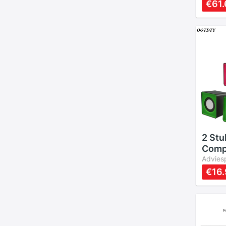
Spea
€61.
Bluet
2 Stu
Comp
Led U
Adviesp
Spea
€16
Lapt
Telef
Upgr
Spea