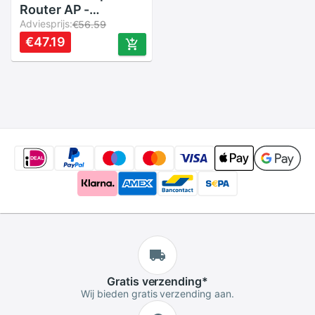
Router AP -
300Mbps - EU
Adviesprijs:
€56.59
Stekker - Wit ABS -
€47.19
Vergroot Wi-Fi
Bereik
Gratis
verzending
*
Wij bieden gratis verzending aan.