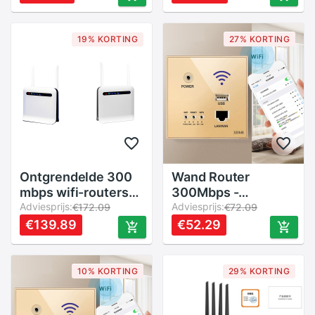
Draadloze
groot bereik wifi-
Versterker Lange
antenneversterker
Afstand
voor
19% KORTING
27% KORTING
thuiskantoornetwerk
Ontgrendelde 300
Wand Router
mbps wifi-routers
300Mbps -
3g/4g lte mobiele
Adviesprijs:
Ingebouwde 2.4GHz
Adviesprijs:
€172.09
€72.09
router met wan/lan
WiFi Repeater
€139.89
€52.29
usb 2.0 -poorts
Extender Paneel
simkaartsleuf
met USB-
draadloze router
aansluiting
10% KORTING
29% KORTING