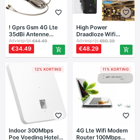
! Gprs Gsm 4G Lte
High Power
35dBi Antenne
Draadloze Wifi
Booster Signaal
Adviesprijs:
Repeater Router
Adviesprijs:
€44.49
€60.39
Sma Stekker 2M
Access Point Ap
€34.49
€48.29
Kabel
N300 Wifi Range
Extender Wps-knop
Met 2 Externe
12% KORTING
11% KORTING
Antennes
Indoor 300Mbps
4G Lte Wifi Modem
Poe Voeding Hotel
Router 100Mbps