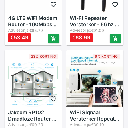
4G LTE WiFi Modem
Wi-Fi Repeater
Router - 100Mbps
Versterker - 5Ghz &
USB Mobiele
Adviesprijs:
2.4Ghz Draadloze
Adviesprijs:
€65.79
€91.09
Hotspot - Draadloze
Signaalbooster -
€53.49
€68.99
Pocket WiFi
Lange Afstand Wi-Fi
Amplifier
23% KORTING
9% KORTING
Jakcom RP102
WiFi Signaal
Draadloze Router -
Versterker Repeater
300Mbps Wi-Fi -
Adviesprijs:
- 300Mbps
Adviesprijs:
€69.29
€39.19