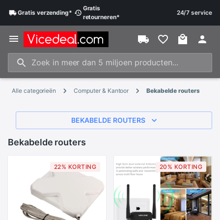
Gratis
Gratis
verzending
*
24/7 service
retourneren
*
Alle categorieën
Computer & Kantoor
Bekabelde routers
BEKABELDE ROUTERS
Bekabelde routers
22% KORTING
20% KORTING