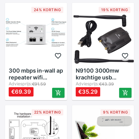
routers
24% KORTING
19% KORTING
300 mbps in-wall ap
N9100 3000mw
repeater wifi
krachtige usb
stopcontact router
Adviesprijs:
draadloze adapter
Adviesprijs:
€91.59
€43.39
toegangspunt
beini gratis internet
€69.39
€35.29
draadloos rj45 220v
draadloze
poe usb opladen
netwerkkaart wifi-
router
adapter ralink 3070
22% KORTING
9% KORTING
dubbele antenne