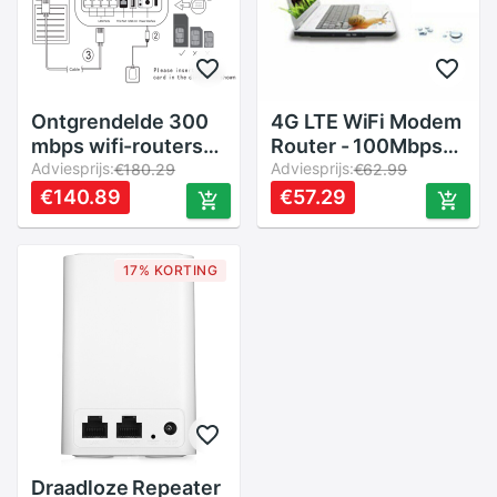
Ontgrendelde 300
4G LTE WiFi Modem
mbps wifi-routers
Router - 100Mbps
3g/4g lte mobiele
Adviesprijs:
USB Mobiele WiFi
Adviesprijs:
€180.29
€62.99
router met wan/lan
Hotspot - Draagbare
€140.89
€57.29
usb 2.0 -poorts
Pocket WiFi
simkaartsleuf
draadloze router
17% KORTING
Draadloze Repeater