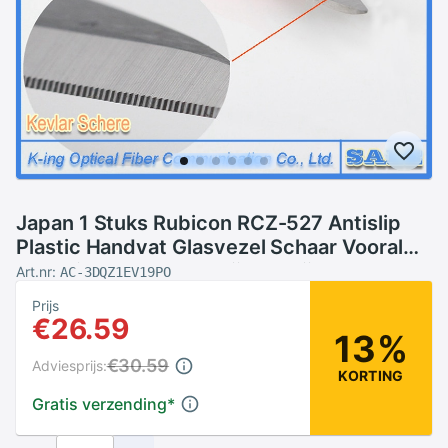
Japan 1 Stuks Rubicon RCZ-527 Antislip
Plastic Handvat Glasvezel Schaar Vooral
Gebruikt Voor Kevlar Lijn 'S snijden
Art.nr:
AC-3DQZ1EV19PO
Prijs
€26.59
13%
€30.59
Adviesprijs:
KORTING
Gratis verzending
*