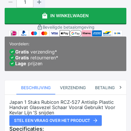
IN WINKELWAGEN
Beveiligde betaalomgeving
Voordelen:
Gratis
verzending
*
Gratis
retourneren
*
Lage
prijzen
BESCHRIJVING
VERZENDING
BETALING
RE
Japan 1 Stuks Rubicon RCZ-527 Antislip Plastic
Handvat Glasvezel Schaar Vooral Gebruikt Voor
Kevlar Lijn 'S snijden
STEL EEN VRAAG OVER HET PRODUCT
Specificaties: