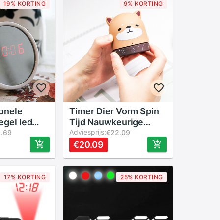
19% KORTING
9% KORTING
ionele
Timer Dier Vorm Spin
iegel led
Tijd Nauwkeurige
htlampjes
Mechanische
Adviesprijs:
8.69
€22.09
reau tafel
Herinnering Leuke Stijl
€20.09
te klokken
Countdown Manager
eker led
Te Dragen
17% KORTING
25% KORTING