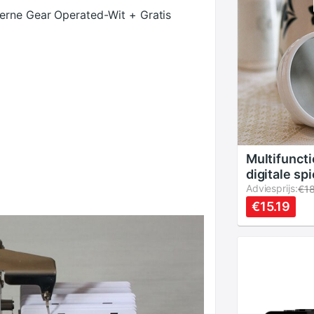
erne Gear Operated-Wit + Gratis
Multifunct
digitale sp
wekker nac
Adviesprijs:
€1
wekkers bu
€15.19
transparan
met luidspr
display