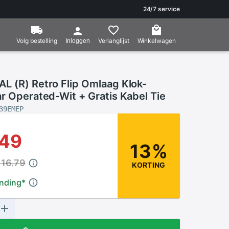
24/7 service
Volg bestelling
Verlanglijst
Winkelwagen
Inloggen
L (R) Retro Flip Omlaag Klok-
r Operated-Wit + Gratis Kabel Tie
39EMEP
.49
13%
116.79
KORTING
ending
*