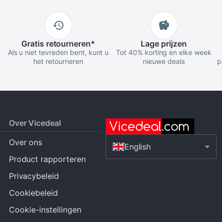
Gratis
retourneren
*
Lage
prijzen
Als u niet tevreden bent, kunt u
Tot 40% korting en elke week
het retourneren
nieuwe deals
p
Over Vicedeal
Over ons
English
Product rapporteren
Privacybeleid
Cookiebeleid
Cookie-instellingen