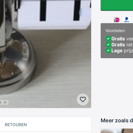
Voordelen:
Gratis
ver
Gratis
ret
Lage
prij
Meer zoals d
RETOUREN