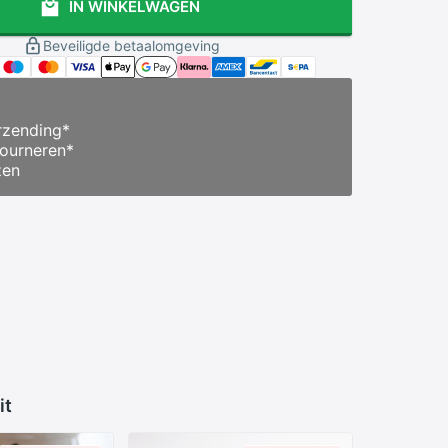
IN WINKELWAGEN
Beveiligde betaalomgeving
zending
*
ourneren
*
zen
it