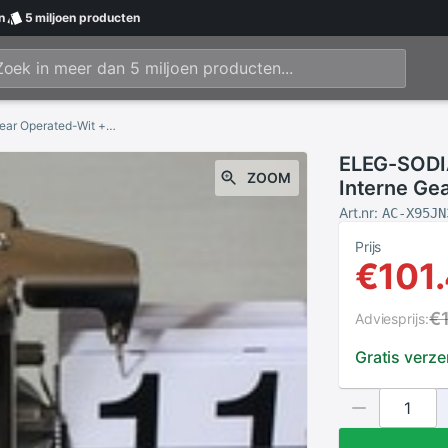
n
5 miljoen
producten
ELEG-SODIAL (R) Retro Flip Omlaag Klok-Interne Gear Operated-Wit + Gratis Kabel Tie
ELEG-SODIA
ZOOM
Interne Gea
Art.nr:
AC-X95JN
Prijs
€101
€
Adviesprijs:
Gratis verz