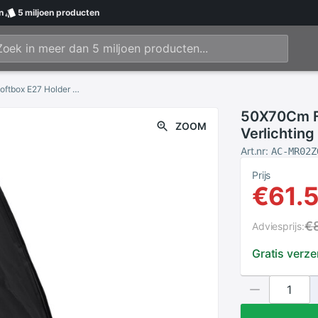
n
5 miljoen
producten
50X70Cm Foto Video Studio Continue Verlichting Softbox E27 Holder Soft Box
50X70Cm Fo
ZOOM
Verlichting
Art.nr:
AC-MR02Z
Prijs
€61.
€
Adviesprijs:
Gratis verz