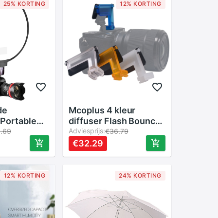
25% KORTING
12% KORTING
de
Mcoplus 4 kleur
 Portable
diffuser Flash Bounce
 Softbox
Kaarten speelsheid
Adviesprijs:
1.69
€36.79
user Op-Top
diffuser op camera
€32.29
oor Camera
voor Sony A6500
A6300 A6000 NEX6
Camera
12% KORTING
24% KORTING