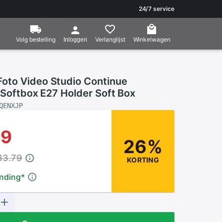
24/7 service
Volg bestelling
Verlanglijst
Winkelwagen
Inloggen
to Video Studio Continue
 Softbox E27 Holder Soft Box
QENXJP
59
26%
83.79
KORTING
ending
*