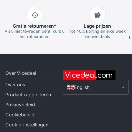
Gratis
retourneren
*
Lage
prijzen
Als u niet tevreden bent, kunt u
Tot 40% korting en elke week
het retourneren
nieuwe deals
p
Over Vicedeal
Over ons
English
Product rapporteren
Privacybeleid
Cookiebeleid
Cookie-instellingen