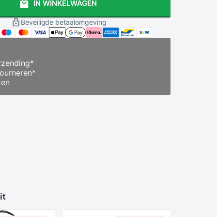
IN WINKELWAGEN
Beveiligde betaalomgeving
zending
*
ourneren
*
zen
it