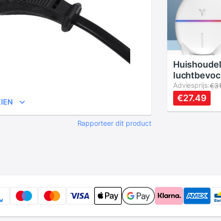
Huishoudel
luchtbevoc
kleine beer
Adviesprijs:
€3
luchtbevoc
€27.49
IEN
luchtbevoc
luchtreini
Rapporteer dit product
diffuser