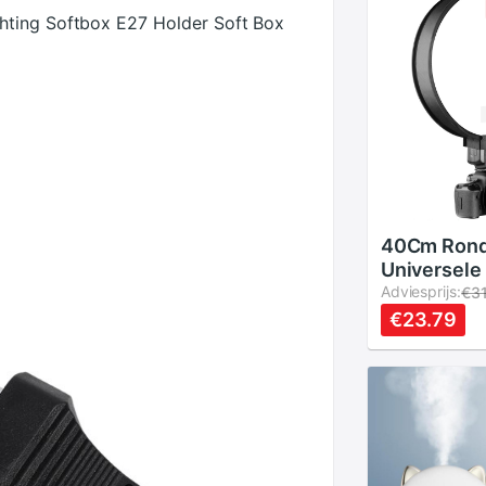
hting Softbox E27 Holder Soft Box
40Cm Ron
Universele
Speedlight
Adviesprijs:
€3
Flash Diff
€23.79
Soft Box V