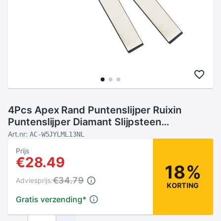
4Pcs Apex Rand Puntenslijper Ruixin
Puntenslijper Diamant Slijpsteen
150*20*5Mm/5.9*0.78*0.2Inch 200 #400
Art.nr:
AC-W5JYLML13NL
#800 #1200 #
Prijs
€28.49
18%
€34.79
Adviesprijs:
KORTING
Gratis verzending
*