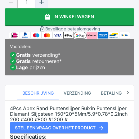
IN WINKELWAGEN
Beveiligde betaalomgeving
Voordelen:
Gratis
verzending
*
Gratis
retourneren
*
Lage
prijzen
BESCHRIJVING
VERZENDING
BETALING
RE
4Pcs Apex Rand Puntenslijper Ruixin Puntenslijper
Diamant Slijpsteen 150*20*5Mm/5.9*0.78*0.2Inch
200 #400 #800 #1200 #
STEL EEN VRAAG OVER HET PRODUCT
Specificaties: