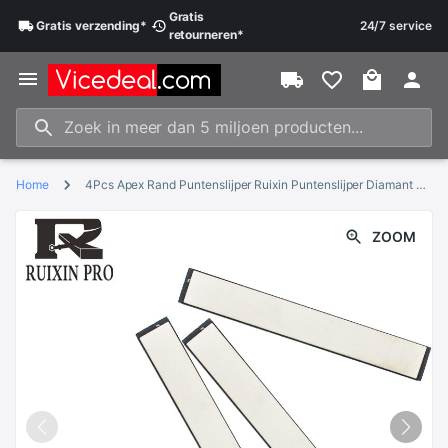
Gratis
Gratis
verzending
*
24/7 service
retourneren
*
Home
4Pcs Apex Rand Puntenslijper Ruixin Puntenslijper Diamant Slijpsteen 150*20*5Mm/5.9*0.78*0.2Inch 200 #400 #800 #1200 #
ZOOM