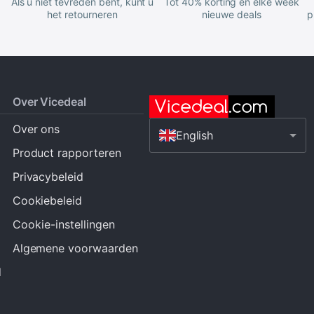
Als u niet tevreden bent, kunt u
Tot 40% korting en elke week
het retourneren
nieuwe deals
p
Over Vicedeal
Over ons
English
Product rapporteren
Privacybeleid
Cookiebeleid
Cookie-instellingen
Algemene voorwaarden
d