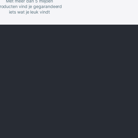
Met meer dan 5 miljoen
roducten vind je gegarandeerd
iets wat je leuk vindt