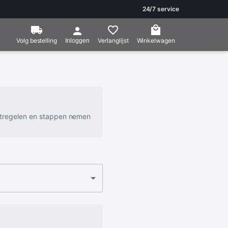
24/7 service
Volg bestelling
Verlanglijst
Winkelwagen
Inloggen
atregelen en stappen nemen