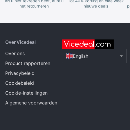
Als u niet tevreden bent, kunt u
Tot 40% korting en elke week
het retourneren
nieuwe deals
p
Over Vicedeal
Over ons
English
Product rapporteren
Privacybeleid
Cookiebeleid
Cookie-instellingen
Algemene voorwaarden
d