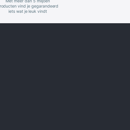
Met meer dan 5 miljoen
roducten vind je gegarandeerd
iets wat je leuk vindt