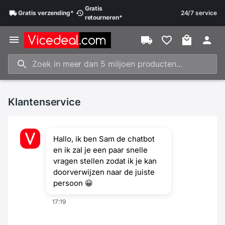
Gratis
Gratis
verzending
*
24/7 service
retourneren
*
Klantenservice