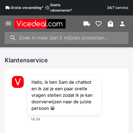
Gratis
Gratis
verzending
*
24/7 service
retourneren
*
Klantenservice