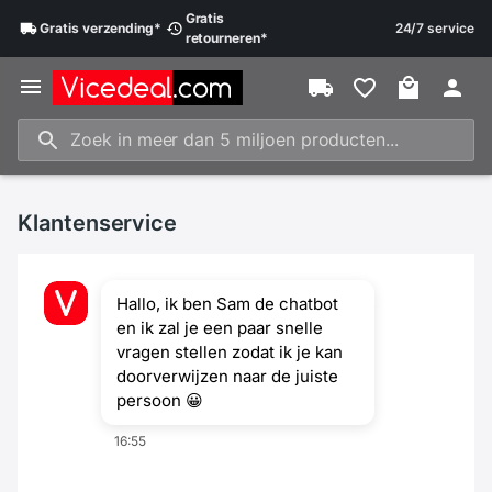
Gratis
Gratis
verzending
*
24/7 service
retourneren
*
Klantenservice