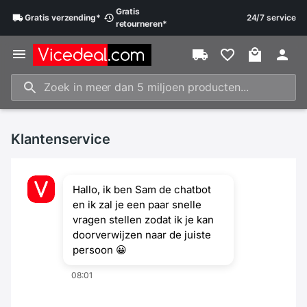
Gratis
Gratis
verzending
*
24/7 service
retourneren
*
Klantenservice