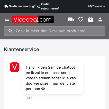
Gratis
Gratis
verzending
*
24/7 service
retourneren
*
Klantenservice